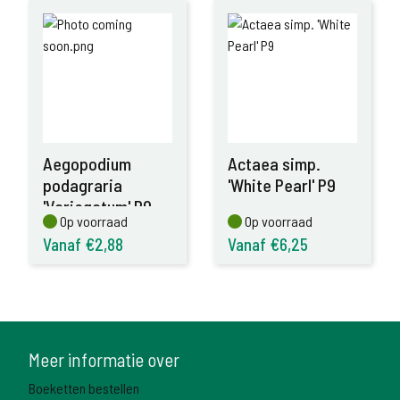
Aegopodium
Actaea simp.
podagraria
'White Pearl' P9
'Variegatum' P9
Op voorraad
Op voorraad
Op voorraad
Op voorraad
Vanaf €2,88
Vanaf €6,25
Meer informatie over
Boeketten bestellen