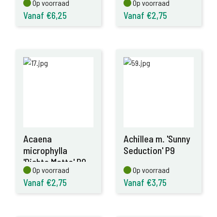
Op voorraad
Op voorraad
Op voorraad
Op voorraad
Vanaf €6,25
Vanaf €2,75
Acaena
Achillea m. 'Sunny
microphylla
Seduction' P9
'Dichte Matte' P9
Op voorraad
Op voorraad
Op voorraad
Op voorraad
Vanaf €2,75
Vanaf €3,75