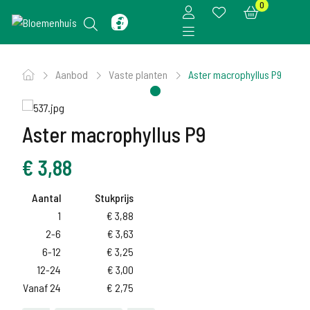
0
Aanbod
Vaste planten
Aster macrophyllus P9
Aster macrophyllus P9
€
3,88
Aantal
Stukprijs
1
€
3,88
2-6
€
3,63
6-12
€
3,25
12-24
€
3,00
Vanaf 24
€
2,75