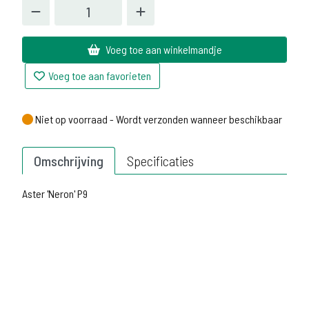
Voeg toe aan winkelmandje
Voeg toe aan favorieten
Niet op voorraad - Wordt verzonden wanneer beschikbaar
Niet op voorraad - Wordt verzonden wanneer beschikbaar
Omschrijving
Specificaties
Aster 'Neron' P9