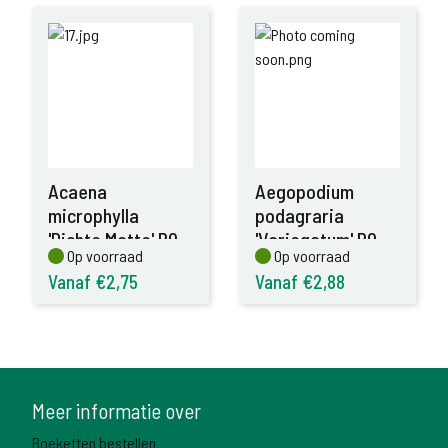
Acaena
Aegopodium
microphylla
podagraria
'Dichte Matte' P9
'Variegatum' P9
Op voorraad
Op voorraad
Op voorraad
Op voorraad
Vanaf €2,75
Vanaf €2,88
Meer informatie over
Boeketten bestellen