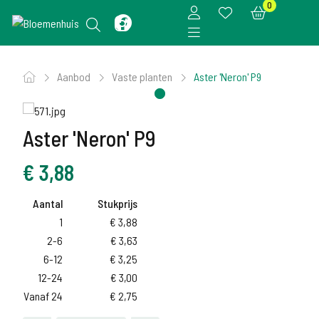
0
Aanbod
Vaste planten
Aster 'Neron' P9
Aster 'Neron' P9
€
3,88
Aantal
Stukprijs
1
€
3,88
2-6
€
3,63
6-12
€
3,25
12-24
€
3,00
Vanaf 24
€
2,75