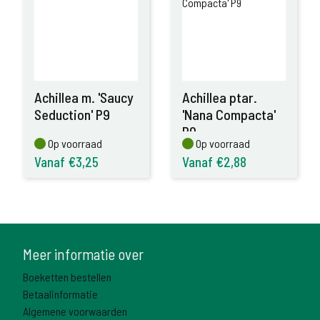
Achillea m. 'Saucy
Achillea ptar.
Seduction' P9
'Nana Compacta'
P9
Op voorraad
Op voorraad
Op voorraad
Op voorraad
Vanaf €3,25
Vanaf €2,88
Meer informatie over
Boeketten bestellen
Betaalinformatie
Algemene voorwaarden