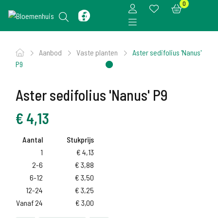
0
Aanbod
Vaste planten
Aster sedifolius 'Nanus'
P9
Aster sedifolius 'Nanus' P9
€
4,13
Aantal
Stukprijs
1
€
4,13
2-6
€
3,88
6-12
€
3,50
12-24
€
3,25
Vanaf 24
€
3,00