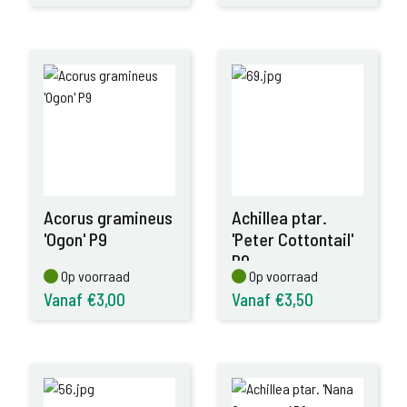
Acorus gramineus
Achillea ptar.
'Ogon' P9
'Peter Cottontail'
P9
Op voorraad
Op voorraad
Op voorraad
Op voorraad
Vanaf €3,00
Vanaf €3,50