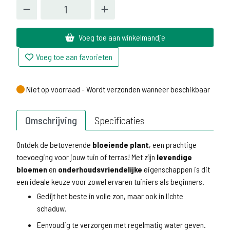
Voeg toe aan winkelmandje
Voeg toe aan favorieten
Niet op voorraad - Wordt verzonden wanneer beschikbaar
Niet op voorraad - Wordt verzonden wanneer beschikbaar
Omschrijving
Specificaties
Ontdek de betoverende
bloeiende plant
, een prachtige
toevoeging voor jouw tuin of terras! Met zijn
levendige
bloemen
en
onderhoudsvriendelijke
eigenschappen is dit
een ideale keuze voor zowel ervaren tuiniers als beginners.
Gedijt het beste in volle zon, maar ook in lichte
schaduw.
Eenvoudig te verzorgen met regelmatig water geven.