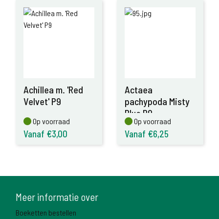
Achillea m. 'Red
Actaea
Velvet' P9
pachypoda Misty
Blue P9
Op voorraad
Op voorraad
Op voorraad
Op voorraad
Vanaf €3,00
Vanaf €6,25
Meer informatie over
Boeketten bestellen