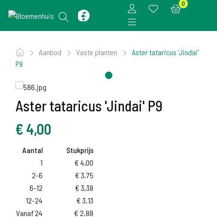
0
Aanbod
Vaste planten
Aster tataricus 'Jindai'
P9
Aster tataricus 'Jindai' P9
€
4,00
Aantal
Stukprijs
1
€
4,00
2-6
€
3,75
6-12
€
3,38
12-24
€
3,13
Vanaf 24
€
2,88