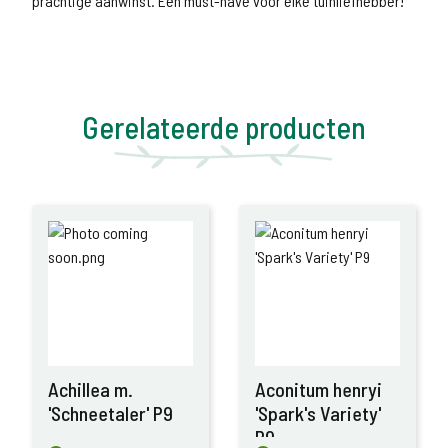
prachtige aanwinst. Een must-have voor elke tuinliefhebber!
Gerelateerde producten
Achillea m.
Aconitum henryi
'Schneetaler' P9
'Spark's Variety'
P9