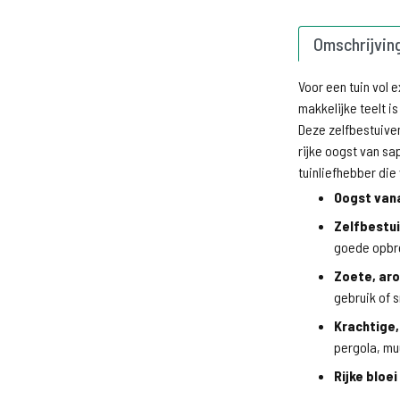
Omschrijvin
Voor een tuin vol 
makkelijke teelt i
Deze zelfbestuive
rijke oogst van sa
tuinliefhebber die 
Oogst van
Zelfbestu
goede opbr
Zoete, ar
gebruik of 
Krachtige,
pergola, muu
Rijke bloei