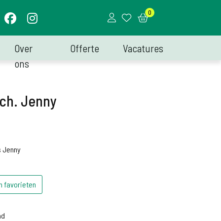
0
Over
Offerte
Vacatures
ons
 ch. Jenny
s Jenny
n favorieten
d
ad