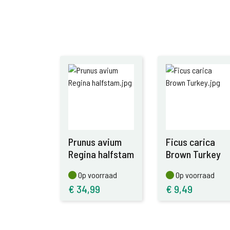
Prunus avium
Ficus carica
Regina halfstam
Brown Turkey
Op voorraad
Op voorraad
Op voorraad
Op voorraad
€
34,99
€
9,49