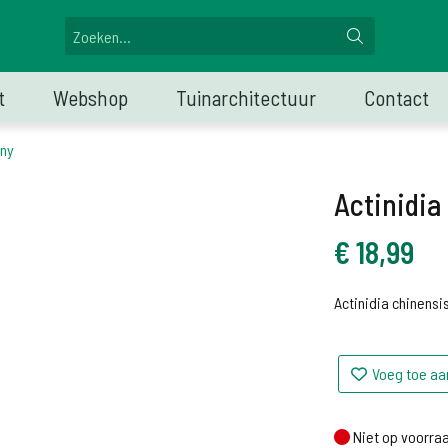
t
Webshop
Tuinarchitectuur
Contact
nny
Actinidia
€
18,99
Actinidia chinensi
Voeg toe aa
Niet op voorraa
Niet op voorra