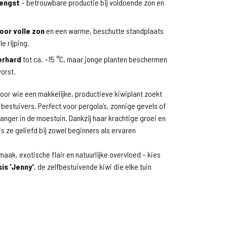
engst
– betrouwbare productie bij voldoende zon en
oor volle zon
en een warme, beschutte standplaats
e rijping.
erhard
tot ca. –15 °C, maar jonge planten beschermen
vorst.
voor wie een makkelijke, productieve kiwiplant zoekt
estuivers. Perfect voor pergola’s, zonnige gevels of
vanger in de moestuin. Dankzij haar krachtige groei en
is ze geliefd bij zowel beginners als ervaren
maak, exotische flair en natuurlijke overvloed – kies
is 'Jenny'
, de zelfbestuivende kiwi die elke tuin