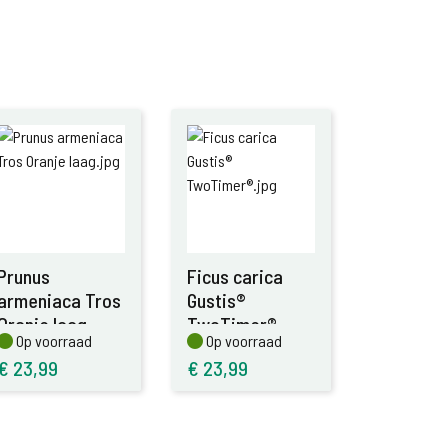
Prunus
Ficus carica
armeniaca Tros
Gustis®
Oranje laag
TwoTimer®
Op voorraad
Op voorraad
Op voorraad
Op voorraad
€
23,99
€
23,99