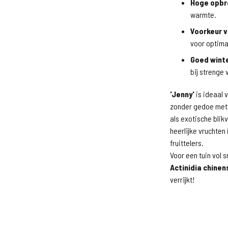
Hoge opbr
warmte.
Voorkeur v
voor optimal
Goed wint
bij strenge 
'Jenny'
is ideaal 
zonder gedoe met b
als exotische blik
heerlijke vruchten 
fruittelers.
Voor een tuin vol s
Actinidia chinens
verrijkt!