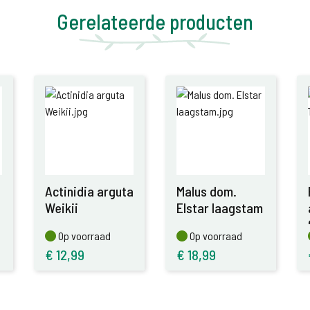
Gerelateerde producten
Actinidia arguta
Malus dom.
Weikii
Elstar laagstam
Op voorraad
Op voorraad
Op voorraad
Op voorraad
€
12,99
€
18,99