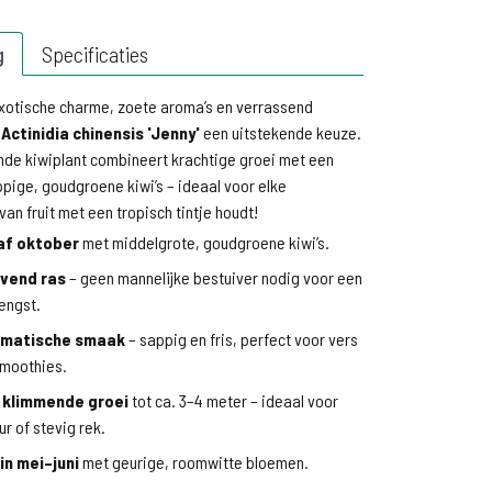
g
Specificaties
exotische charme, zoete aroma’s en verrassend
s
Actinidia chinensis 'Jenny'
een uitstekende keuze.
nde kiwiplant combineert krachtige groei met een
ppige, goudgroene kiwi’s – ideaal voor elke
van fruit met een tropisch tintje houdt!
af oktober
met middelgrote, goudgroene kiwi’s.
ivend ras
– geen mannelijke bestuiver nodig voor een
engst.
omatische smaak
– sappig en fris, perfect voor vers
smoothies.
 klimmende groei
tot ca. 3–4 meter – ideaal voor
r of stevig rek.
 in mei–juni
met geurige, roomwitte bloemen.