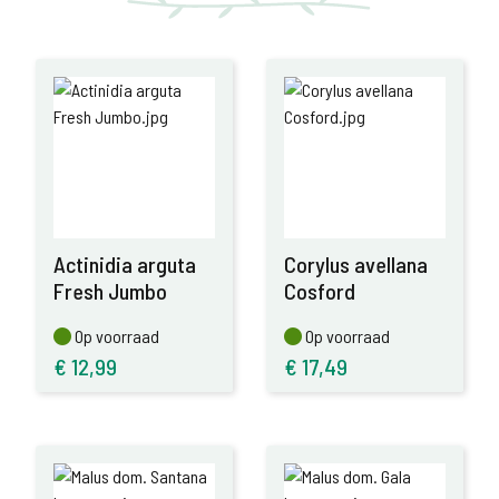
Actinidia arguta
Corylus avellana
Fresh Jumbo
Cosford
Op voorraad
Op voorraad
Op voorraad
Op voorraad
€
12,99
€
17,49