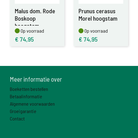
Malus dom. Rode
Prunus cerasus
Boskoop
Morel hoogstam
hoogstam
Op voorraad
Op voorraad
Op voorraad
Op voorraad
€
74,95
€
74,95
Meer informatie over
Boeketten bestellen
Betaalinformatie
Algemene voorwaarden
Groeigarantie
Contact