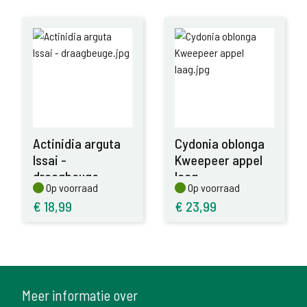
Actinidia arguta
Cydonia oblonga
Issai -
Kweepeer appel
draagbeuge
laag
Op voorraad
Op voorraad
Op voorraad
Op voorraad
€
18,99
€
23,99
Meer informatie over