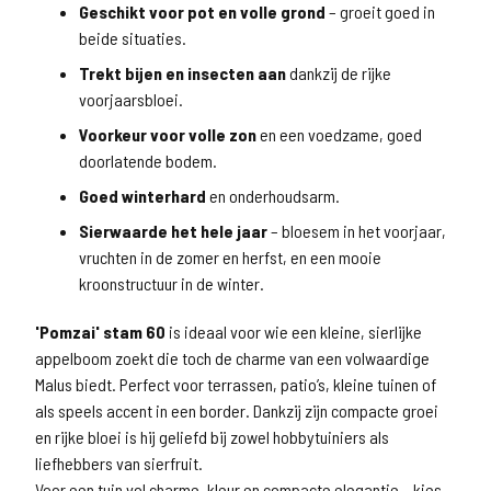
Geschikt voor pot en volle grond
– groeit goed in
beide situaties.
Trekt bijen en insecten aan
dankzij de rijke
voorjaarsbloei.
Voorkeur voor volle zon
en een voedzame, goed
doorlatende bodem.
Goed winterhard
en onderhoudsarm.
Sierwaarde het hele jaar
– bloesem in het voorjaar,
vruchten in de zomer en herfst, en een mooie
kroonstructuur in de winter.
'Pomzai' stam 60
is ideaal voor wie een kleine, sierlijke
appelboom zoekt die toch de charme van een volwaardige
Malus biedt. Perfect voor terrassen, patio’s, kleine tuinen of
als speels accent in een border. Dankzij zijn compacte groei
en rijke bloei is hij geliefd bij zowel hobbytuiniers als
liefhebbers van sierfruit.
Voor een tuin vol charme, kleur en compacte elegantie – kies