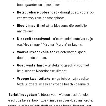
boomgaarden en ruime tuinen.
Betrouwbare opbrengst
– draagt goed, vooral op
een warme, zonnige standplaats.
Bloeit in april
met witte bloesems die veel bijen
aantrekken.
Niet zelfbestuivend
– uitstekende bestuivers zijn
o.a. ‘Hedelfinger’, ‘Regina’, ‘Kordia’ en ‘Lapins’.
Voorkeur voor volle zon
en een warme, goed
doorlatende bodem.
Goed winterhard
– uitstekend geschikt voor het
Belgische en Nederlandse klimaat.
Vroege kwaliteitskers
– geliefd om zijn zachte
textuur, zoete smaak en vroege beschikbaarheid.
'Burlat' hoogstam
is ideaal voor wie een traditionele,
krachtige kersenboom zoekt met een overvloed aan grote,
zoete vruchten en een sierlijke, brede kroon. Perfect voor