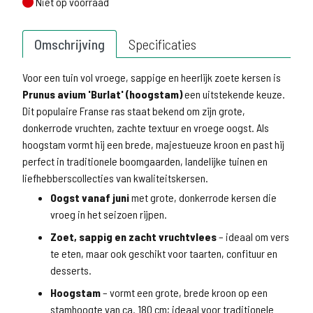
Niet op voorraad
Niet op voorraad
Omschrijving
Specificaties
Voor een tuin vol vroege, sappige en heerlijk zoete kersen is
Prunus avium 'Burlat' (hoogstam)
een uitstekende keuze.
Dit populaire Franse ras staat bekend om zijn grote,
donkerrode vruchten, zachte textuur en vroege oogst. Als
hoogstam vormt hij een brede, majestueuze kroon en past hij
perfect in traditionele boomgaarden, landelijke tuinen en
liefhebberscollecties van kwaliteitskersen.
Oogst vanaf juni
met grote, donkerrode kersen die
vroeg in het seizoen rijpen.
Zoet, sappig en zacht vruchtvlees
– ideaal om vers
te eten, maar ook geschikt voor taarten, confituur en
desserts.
Hoogstam
– vormt een grote, brede kroon op een
stamhoogte van ca. 180 cm; ideaal voor traditionele