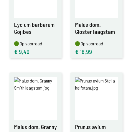
Lycium barbarum
Malus dom.
Gojibes
Gloster laagstam
Op voorraad
Op voorraad
Op voorraad
Op voorraad
€
9,49
€
18,99
Malus dom. Granny
Prunus avium