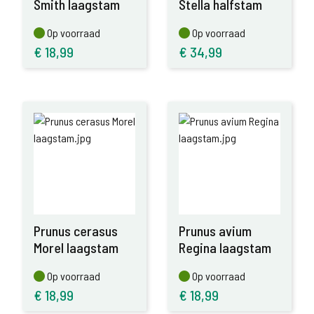
Smith laagstam
Stella halfstam
Op voorraad
Op voorraad
Op voorraad
Op voorraad
€
18,99
€
34,99
Prunus cerasus
Prunus avium
Morel laagstam
Regina laagstam
Op voorraad
Op voorraad
Op voorraad
Op voorraad
€
18,99
€
18,99