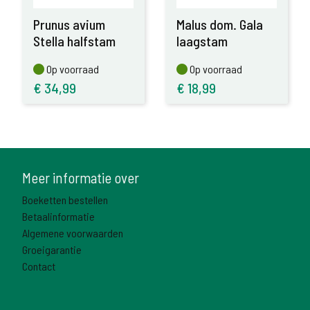
Prunus avium
Malus dom. Gala
Stella halfstam
laagstam
Op voorraad
Op voorraad
Op voorraad
Op voorraad
€
34,99
€
18,99
Meer informatie over
Boeketten bestellen
Betaalinformatie
Algemene voorwaarden
Groeigarantie
Contact