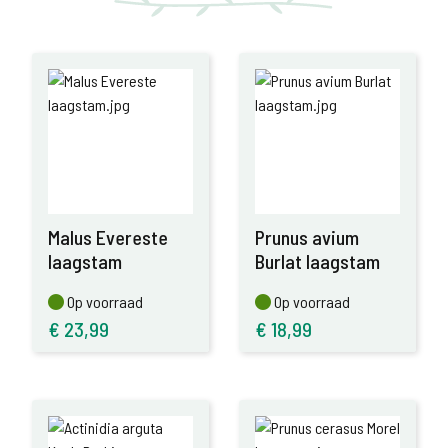
Malus Evereste
Prunus avium
laagstam
Burlat laagstam
Op voorraad
Op voorraad
Op voorraad
Op voorraad
€
23,99
€
18,99