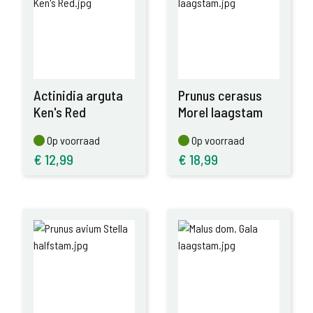
Actinidia arguta
Prunus cerasus
Ken's Red
Morel laagstam
Op voorraad
Op voorraad
Op voorraad
Op voorraad
€
12,99
€
18,99