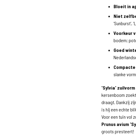
Bloeit in ap
Niet zelfb
‘Sunburst’, ‘
Voorkeur v
bodem; potc
Goed wint
Nederlandse
Compacte 
slanke vorm
'Sylvia' zuilvorm
kersenboom zoekt d
draagt. Dankzij zi
is hij een echte bl
Voor een tuin vol z
Prunus avium 'Sy
groots presteert!