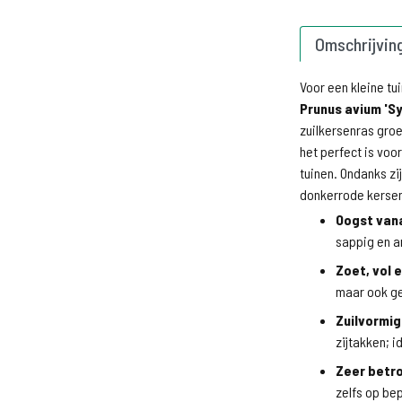
Omschrijvin
Voor een kleine tui
Prunus avium 'Sy
zuilkersenras gro
het perfect is voo
tuinen. Ondanks zi
donkerrode kersen
Oogst vana
sappig en a
Zoet, vol 
maar ook ge
Zuilvormig
zijtakken; i
Zeer betr
zelfs op be