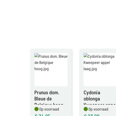
Prunus dom.
Cydonia
Bleue de
oblonga
Belgique hoog
Kweepeer appe
Op voorraad
Op voorraad
Op voorraad
Op voorraad
laag