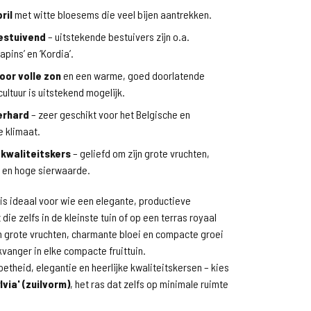
ril
met witte bloesems die veel bijen aantrekken.
estuivend
– uitstekende bestuivers zijn o.a.
Lapins’ en ‘Kordia’.
oor volle zon
en een warme, goed doorlatende
ultuur is uitstekend mogelijk.
erhard
– zeer geschikt voor het Belgische en
 klimaat.
kwaliteitskers
– geliefd om zijn grote vruchten,
 en hoge sierwaarde.
is ideaal voor wie een elegante, productieve
ie zelfs in de kleinste tuin of op een terras royaal
jn grote vruchten, charmante bloei en compacte groei
ikvanger in elke compacte fruittuin.
oetheid, elegantie en heerlijke kwaliteitskersen – kies
lvia' (zuilvorm)
, het ras dat zelfs op minimale ruimte