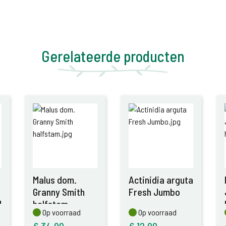
Gerelateerde producten
Malus dom.
Actinidia arguta
Granny Smith
Fresh Jumbo
l
halfstam
Op voorraad
Op voorraad
Op voorraad
Op voorraad