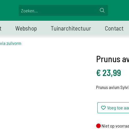
t
Webshop
Tuinarchitectuur
Contact
via zuilvorm
Prunus av
€
23,99
Prunus avium Sylvi
Voeg toe aa
Niet op voorraa
Niet op voorra