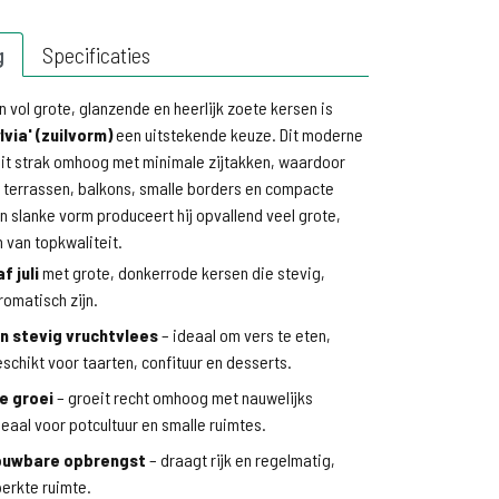
g
Specificaties
n vol grote, glanzende en heerlijk zoete kersen is
lvia' (zuilvorm)
een uitstekende keuze. Dit moderne
eit strak omhoog met minimale zijtakken, waardoor
r terrassen, balkons, smalle borders en compacte
jn slanke vorm produceert hij opvallend veel grote,
 van topkwaliteit.
f juli
met grote, donkerrode kersen die stevig,
romatisch zijn.
en stevig vruchtvlees
– ideaal om vers te eten,
schikt voor taarten, confituur en desserts.
e groei
– groeit recht omhoog met nauwelijks
deaal voor potcultuur en smalle ruimtes.
ouwbare opbrengst
– draagt rijk en regelmatig,
perkte ruimte.