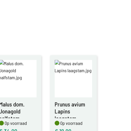
Malus dom.
Prunus avium
Jonagold
Lapins
halfstam
laagstam
Op voorraad
Op voorraad
Op voorraad
Op voorraad