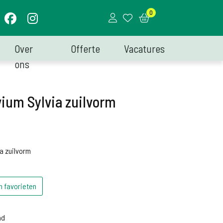
0
Over
Offerte
Vacatures
ons
ium Sylvia zuilvorm
a zuilvorm
n favorieten
d
ad