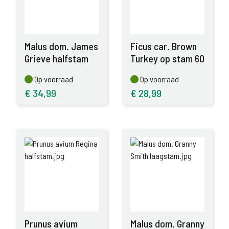
Malus dom. James
Ficus car. Brown
Grieve halfstam
Turkey op stam 60
Op voorraad
Op voorraad
Op voorraad
Op voorraad
€
34,99
€
28,99
Prunus avium
Malus dom. Granny