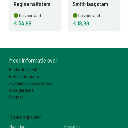
Regina halfstam
Smith laagstam
Op voorraad
Op voorraad
Op voorraad
Op voorraad
€
34,99
€
18,99
Meer informatie over
Boeketten bestellen
Betaalinformatie
Algemene voorwaarden
Groeigarantie
Contact
Openingsuren
Maandag
Gesloten