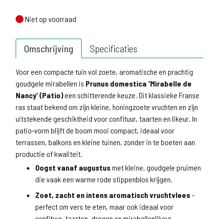
Niet op voorraad
Niet op voorraad
Omschrijving
Specificaties
Voor een compacte tuin vol zoete, aromatische en prachtig
goudgele mirabellen is
Prunus domestica 'Mirabelle de
Nancy' (Patio)
een schitterende keuze. Dit klassieke Franse
ras staat bekend om zijn kleine, honingzoete vruchten en zijn
uitstekende geschiktheid voor confituur, taarten en likeur. In
patio‑vorm blijft de boom mooi compact, ideaal voor
terrassen, balkons en kleine tuinen, zonder in te boeten aan
productie of kwaliteit.
Oogst vanaf augustus
met kleine, goudgele pruimen
die vaak een warme rode stippenblos krijgen.
Zoet, zacht en intens aromatisch vruchtvlees
–
perfect om vers te eten, maar ook ideaal voor
confituur, taarten, drogen en mirabellenlikeur.