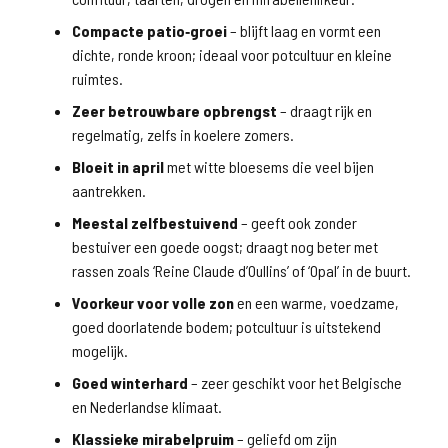
Compacte patio‑groei
– blijft laag en vormt een
dichte, ronde kroon; ideaal voor potcultuur en kleine
ruimtes.
Zeer betrouwbare opbrengst
– draagt rijk en
regelmatig, zelfs in koelere zomers.
Bloeit in april
met witte bloesems die veel bijen
aantrekken.
Meestal zelfbestuivend
– geeft ook zonder
bestuiver een goede oogst; draagt nog beter met
rassen zoals ‘Reine Claude d’Oullins’ of ‘Opal’ in de buurt.
Voorkeur voor volle zon
en een warme, voedzame,
goed doorlatende bodem; potcultuur is uitstekend
mogelijk.
Goed winterhard
– zeer geschikt voor het Belgische
en Nederlandse klimaat.
Klassieke mirabelpruim
– geliefd om zijn