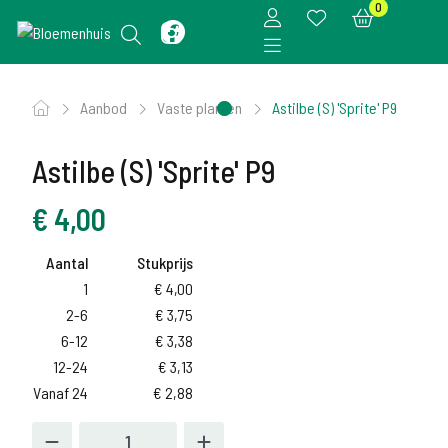
0
Aanbod
Vaste planten
Astilbe (S) 'Sprite' P9
Astilbe (S) 'Sprite' P9
€
4,00
Aantal
Stukprijs
1
€
4,00
2-6
€
3,75
6-12
€
3,38
12-24
€
3,13
Vanaf 24
€
2,88