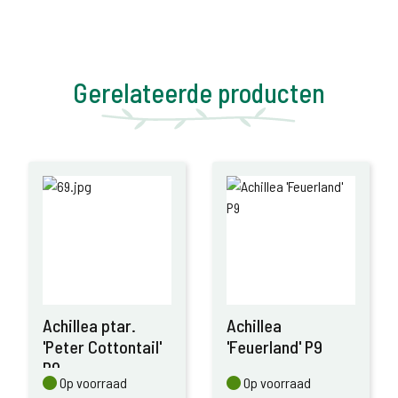
Gerelateerde producten
Achillea ptar.
Achillea
'Peter Cottontail'
'Feuerland' P9
P9
Op voorraad
Op voorraad
Op voorraad
Op voorraad