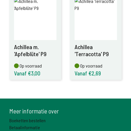
Achillea m.
Achillea
'Apfelblüte' P9
'Terracotta' P9
Op voorraad
Op voorraad
Op voorraad
Op voorraad
Vanaf €3,00
Vanaf €2,69
Meer informatie over
Boeketten bestellen
Betaalinformatie