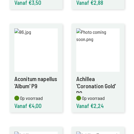
Vanaf €3,50
Vanaf €2,88
Aconitum napellus
Achillea
'Album' P9
'Coronation Gold'
P9
Op voorraad
Op voorraad
Op voorraad
Op voorraad
Vanaf €4,00
Vanaf €2,24