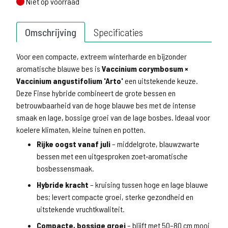
Niet op voorraad
Niet op voorraad
Omschrijving
Specificaties
Voor een compacte, extreem winterharde en bijzonder
aromatische blauwe bes is
Vaccinium corymbosum ×
Vaccinium angustifolium 'Arto'
een uitstekende keuze.
Deze Finse hybride combineert de grote bessen en
betrouwbaarheid van de hoge blauwe bes met de intense
smaak en lage, bossige groei van de lage bosbes. Ideaal voor
koelere klimaten, kleine tuinen en potten.
Rijke oogst vanaf juli
– middelgrote, blauwzwarte
bessen met een uitgesproken zoet‑aromatische
bosbessensmaak.
Hybride kracht
– kruising tussen hoge en lage blauwe
bes; levert compacte groei, sterke gezondheid en
uitstekende vruchtkwaliteit.
Compacte, bossige groei
– blijft met 50–80 cm mooi