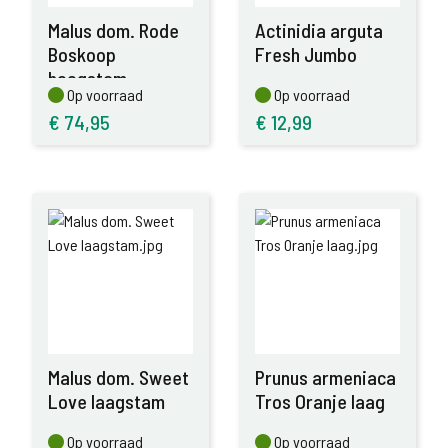
Malus dom. Rode
Actinidia arguta
Boskoop
Fresh Jumbo
hoogstam
Op voorraad
Op voorraad
Op voorraad
Op voorraad
€
74,95
€
12,99
Malus dom. Sweet
Prunus armeniaca
Love laagstam
Tros Oranje laag
Op voorraad
Op voorraad
Op voorraad
Op voorraad