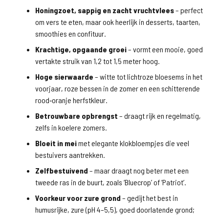
Honingzoet, sappig en zacht vruchtvlees
– perfect
om vers te eten, maar ook heerlijk in desserts, taarten,
smoothies en confituur.
Krachtige, opgaande groei
– vormt een mooie, goed
vertakte struik van 1,2 tot 1,5 meter hoog.
Hoge sierwaarde
– witte tot lichtroze bloesems in het
voorjaar, roze bessen in de zomer en een schitterende
rood‑oranje herfstkleur.
Betrouwbare opbrengst
– draagt rijk en regelmatig,
zelfs in koelere zomers.
Bloeit in mei
met elegante klokbloempjes die veel
bestuivers aantrekken.
Zelfbestuivend
– maar draagt nog beter met een
tweede ras in de buurt, zoals ‘Bluecrop’ of ‘Patriot’.
Voorkeur voor zure grond
– gedijt het best in
humusrijke, zure (pH 4–5,5), goed doorlatende grond;