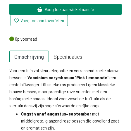
Voeg toe aan winkelmandje
Voeg toe aan favorieten
Op voorraad
Op voorraad
Omschrijving
Specificaties
Voor een tuin vol kleur, elegantie en verrassend zoete blauwe
bessen is
Vaccinium corymbosum 'Pink Lemonade'
een
echte blikvanger. Dit unieke ras produceert geen klassieke
blauwe bessen, maar prachtige roze vruchten met een
honingzoete smaak. Ideaal voor zowel de fruittuin als de
siertuin dankzij zijn hoge sierwaarde en rijke oogst.
Oogst vanaf augustus–september
met
middelgrote, glanzend roze bessen die opvallend zoet
en aromatisch zijn.