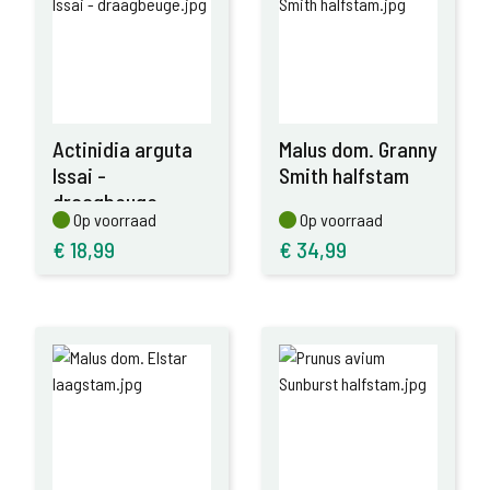
Actinidia arguta
Malus dom. Granny
Issai -
Smith halfstam
draagbeuge
Op voorraad
Op voorraad
Op voorraad
Op voorraad
€
18,99
€
34,99