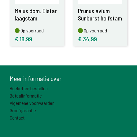
Malus dom. Elstar
Prunus avium
laagstam
Sunburst halfstam
Op voorraad
Op voorraad
Op voorraad
Op voorraad
€
18,99
€
34,99
Meer informatie over
Boeketten bestellen
Betaalinformatie
Algemene voorwaarden
Groeigarantie
Contact