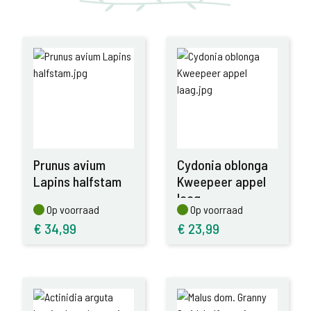
Prunus avium
Cydonia oblonga
Lapins halfstam
Kweepeer appel
laag
Op voorraad
Op voorraad
Op voorraad
Op voorraad
€
34,99
€
23,99