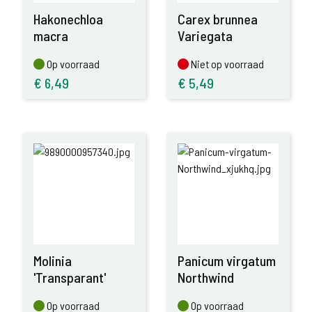
Hakonechloa
Carex brunnea
macra
Variegata
Op voorraad
Niet op voorraad
Op voorraad
Niet op voorraad
€
6,49
€
5,49
Molinia
Panicum virgatum
'Transparant'
Northwind
Op voorraad
Op voorraad
Op voorraad
Op voorraad