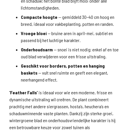
én schaduw; het bonte blad blijft mooi onder alle
lichtomstandigheden.
Compacte hoogte
— gemiddeld 30–40 cm hoog en
breed, ideaal voor vakbeplanting, potten en randen.
Vroege bloei
— bruine aren in april–mei, subtiel en
passend bij het luchtige karakter.
Onderhoudsarm
— snoei is niet nodig; enkel af en toe
oud blad verwijderen voor een frisse uitstraling.
Geschikt voor borders, potten en hanging
baskets
— vult snel ruimte en geeft een elegant,
neerhangend effect.
‘Feather Falls’
is ideaal voor wie een moderne, frisse en
dynamische uitstraling wil creëren. De plant combineert
prachtig met andere siergrassen, hosta’s, heuchera’s en
schaduwminnende vaste planten. Dankzij zijn sterke groei,
wintergroene blad en onderhoudsvriendelijke karakter is hij
een betrouwbare keuze voor zowel tuinen als