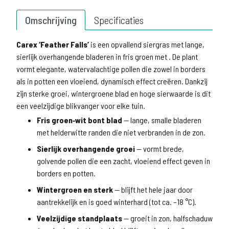
Omschrijving
Specificaties
Carex ‘Feather Falls’
is een opvallend siergras met lange,
sierlijk overhangende bladeren in fris groen met
. De plant
vormt elegante, watervalachtige pollen die zowel in borders
als in potten een vloeiend, dynamisch effect creëren. Dankzij
zijn sterke groei, wintergroene blad en hoge sierwaarde is dit
een veelzijdige blikvanger voor elke tuin.
Fris groen‑wit bont blad
— lange, smalle bladeren
met helderwitte randen die niet verbranden in de zon.
Sierlijk overhangende groei
— vormt brede,
golvende pollen die een zacht, vloeiend effect geven in
borders en potten.
Wintergroen en sterk
— blijft het hele jaar door
aantrekkelijk en is goed winterhard (tot ca. –18 °C).
Veelzijdige standplaats
— groeit in zon, halfschaduw