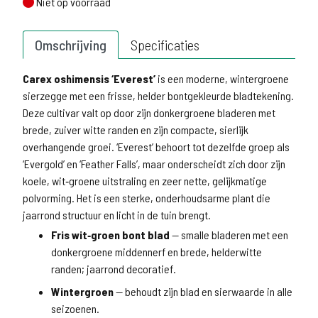
Niet op voorraad
Niet op voorraad
Omschrijving
Specificaties
Carex oshimensis ‘Everest’
is een moderne, wintergroene
sierzegge met een frisse, helder bontgekleurde bladtekening.
Deze cultivar valt op door zijn donkergroene bladeren met
brede, zuiver witte randen en zijn compacte, sierlijk
overhangende groei. ‘Everest’ behoort tot dezelfde groep als
‘Evergold’ en ‘Feather Falls’, maar onderscheidt zich door zijn
koele, wit‑groene uitstraling en zeer nette, gelijkmatige
polvorming. Het is een sterke, onderhoudsarme plant die
jaarrond structuur en licht in de tuin brengt.
Fris wit‑groen bont blad
— smalle bladeren met een
donkergroene middennerf en brede, helderwitte
randen; jaarrond decoratief.
Wintergroen
— behoudt zijn blad en sierwaarde in alle
seizoenen.