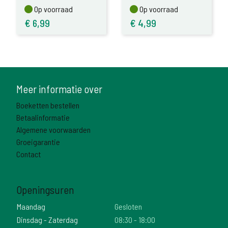
Op voorraad
Op voorraad
Op voorraad
Op voorraad
€
6,99
€
4,99
Meer informatie over
Boeketten bestellen
Betaalinformatie
Algemene voorwaarden
Groeigarantie
Contact
Openingsuren
Maandag
Gesloten
Dinsdag - Zaterdag
08:30 - 18:00