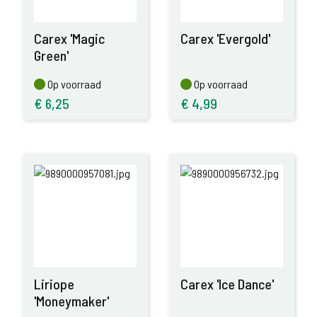
Carex 'Magic
Carex 'Evergold'
Green'
Op voorraad
Op voorraad
Op voorraad
Op voorraad
€
6,25
€
4,99
Liriope
Carex 'Ice Dance'
'Moneymaker'