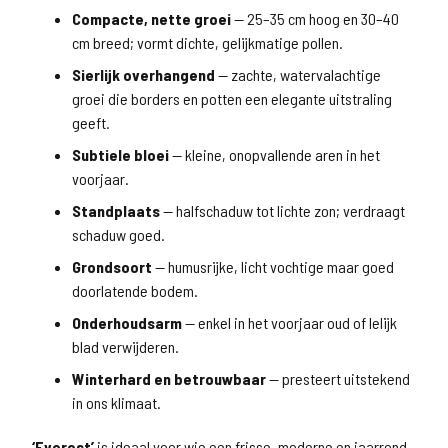
Compacte, nette groei
— 25–35 cm hoog en 30–40
cm breed; vormt dichte, gelijkmatige pollen.
Sierlijk overhangend
— zachte, watervalachtige
groei die borders en potten een elegante uitstraling
geeft.
Subtiele bloei
— kleine, onopvallende aren in het
voorjaar.
Standplaats
— halfschaduw tot lichte zon; verdraagt
schaduw goed.
Grondsoort
— humusrijke, licht vochtige maar goed
doorlatende bodem.
Onderhoudsarm
— enkel in het voorjaar oud of lelijk
blad verwijderen.
Winterhard en betrouwbaar
— presteert uitstekend
in ons klimaat.
‘Everest’
is ideaal voor wie een frisse, moderne en jaarrond