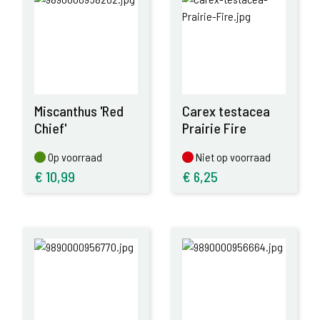
Miscanthus 'Red
Carex testacea
Chief'
Prairie Fire
Op voorraad
Niet op voorraad
Op voorraad
Niet op voorraad
€
10,99
€
6,25