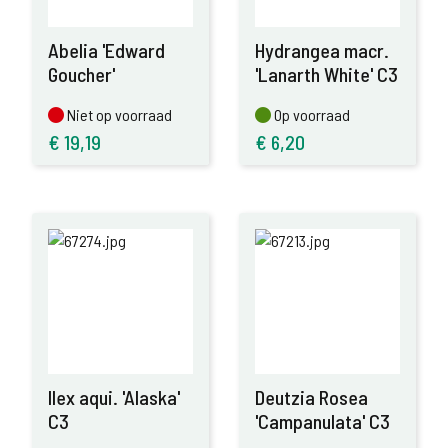
Abelia 'Edward
Hydrangea macr.
Goucher'
'Lanarth White' C3
Niet op voorraad
Op voorraad
Niet op voorraad
Op voorraad
€
19,19
€
6,20
Ilex aqui. 'Alaska'
Deutzia Rosea
C3
'Campanulata' C3