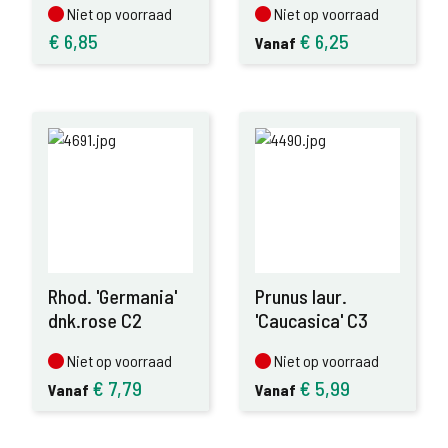
Niet op voorraad
Niet op voorraad
Niet op voorraad
Niet op voorraad
€
6,85
€
6,25
Vanaf
Rhod. 'Germania'
Prunus laur.
dnk.rose C2
'Caucasica' C3
Niet op voorraad
Niet op voorraad
Niet op voorraad
Niet op voorraad
€
7,79
€
5,99
Vanaf
Vanaf