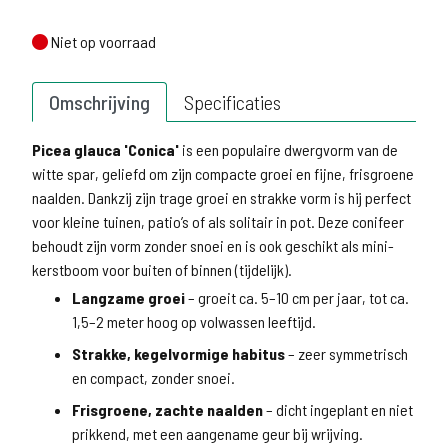
Niet op voorraad
Niet op voorraad
Omschrijving
Specificaties
Picea glauca 'Conica'
is een populaire dwergvorm van de
witte spar, geliefd om zijn compacte groei en fijne, frisgroene
naalden. Dankzij zijn trage groei en strakke vorm is hij perfect
voor kleine tuinen, patio’s of als solitair in pot. Deze conifeer
behoudt zijn vorm zonder snoei en is ook geschikt als mini-
kerstboom voor buiten of binnen (tijdelijk).
Langzame groei
– groeit ca. 5–10 cm per jaar, tot ca.
1,5–2 meter hoog op volwassen leeftijd.
Strakke, kegelvormige habitus
– zeer symmetrisch
en compact, zonder snoei.
Frisgroene, zachte naalden
– dicht ingeplant en niet
prikkend, met een aangename geur bij wrijving.