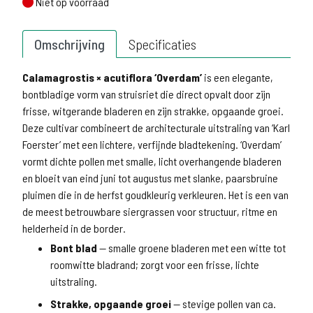
Niet op voorraad
Niet op voorraad
Omschrijving
Specificaties
Calamagrostis × acutiflora ‘Overdam’
is een elegante,
bontbladige vorm van struisriet die direct opvalt door zijn
frisse, witgerande bladeren en zijn strakke, opgaande groei.
Deze cultivar combineert de architecturale uitstraling van ‘Karl
Foerster’ met een lichtere, verfijnde bladtekening. ‘Overdam’
vormt dichte pollen met smalle, licht overhangende bladeren
en bloeit van eind juni tot augustus met slanke, paarsbruine
pluimen die in de herfst goudkleurig verkleuren. Het is een van
de meest betrouwbare siergrassen voor structuur, ritme en
helderheid in de border.
Bont blad
— smalle groene bladeren met een witte tot
roomwitte bladrand; zorgt voor een frisse, lichte
uitstraling.
Strakke, opgaande groei
— stevige pollen van ca.