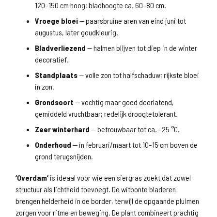
120–150 cm hoog; bladhoogte ca. 60–80 cm.
Vroege bloei
— paarsbruine aren van eind juni tot
augustus, later goudkleurig.
Bladverliezend
— halmen blijven tot diep in de winter
decoratief.
Standplaats
— volle zon tot halfschaduw; rijkste bloei
in zon.
Grondsoort
— vochtig maar goed doorlatend,
gemiddeld vruchtbaar; redelijk droogtetolerant.
Zeer winterhard
— betrouwbaar tot ca. –25 °C.
Onderhoud
— in februari/maart tot 10–15 cm boven de
grond terugsnijden.
‘Overdam’
is ideaal voor wie een siergras zoekt dat zowel
structuur als lichtheid toevoegt. De witbonte bladeren
brengen helderheid in de border, terwijl de opgaande pluimen
zorgen voor ritme en beweging. De plant combineert prachtig