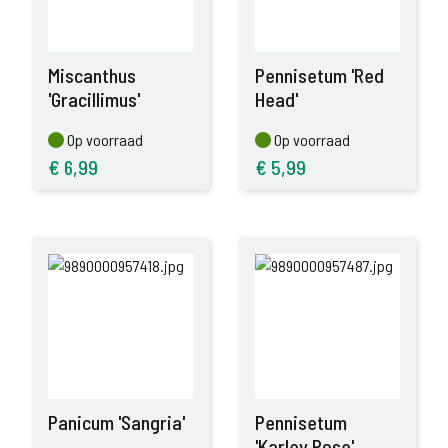
Miscanthus
Pennisetum 'Red
'Gracillimus'
Head'
Op voorraad
Op voorraad
Op voorraad
Op voorraad
€
6,99
€
5,99
Panicum 'Sangria'
Pennisetum
'Karley Rose'