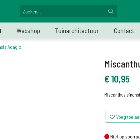
t
Webshop
Tuinarchitectuur
Contact
nsis Adagio
Miscanthu
€
10,95
Miscanthus sinens
Voeg toe aa
Niet op voorraa
Niet op voorra