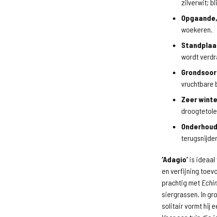
zilverwit; bl
Opgaande,
woekeren.
Standplaa
wordt verdr
Grondsoor
vruchtbare
Zeer wint
droogtetole
Onderhou
terugsnijde
‘Adagio’
is ideaal
en verfijning toev
prachtig met
Echi
siergrassen. In gr
solitair vormt hij 