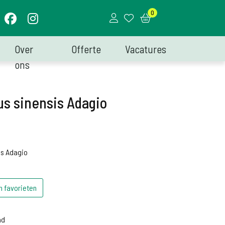
0
Over
Offerte
Vacatures
ons
s sinensis Adagio
is Adagio
n favorieten
d
ad