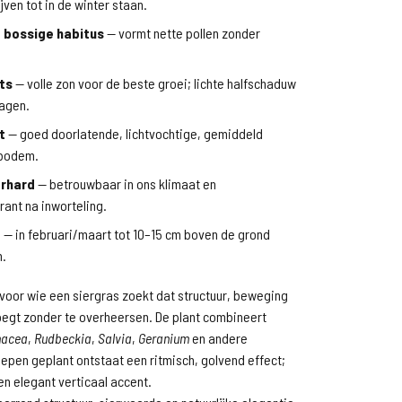
ijven tot in de winter staan.
 bossige habitus
— vormt nette pollen zonder
ts
— volle zon voor de beste groei; lichte halfschaduw
agen.
t
— goed doorlatende, lichtvochtige, gemiddeld
 bodem.
erhard
— betrouwbaar in ons klimaat en
rant na inworteling.
d
— in februari/maart tot 10–15 cm boven de grond
n.
 voor wie een siergras zoekt dat structuur, beweging
oegt zonder te overheersen. De plant combineert
nacea
,
Rudbeckia
,
Salvia
,
Geranium
en andere
oepen geplant ontstaat een ritmisch, golvend effect;
een elegant verticaal accent.