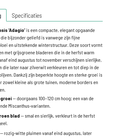
g
Specificaties
sis ‘Adagio’
is een compacte, elegant opgaande
 die bijzonder geliefd is vanwege zijn fijne
 bloei en uitstekende winterstructuur. Deze soort vormt
len met grijsgroene bladeren die in de herfst warm
anaf eind augustus tot november verschijnen sierlijke,
 die later naar zilverwit verkleuren en tot diep in de
lijven. Dankzij zijn beperkte hoogte en sterke groei is
or zowel kleine als grote tuinen, moderne borders en
en.
groei
— doorgaans 100–120 cm hoog; een van de
vende Miscanthus‑varianten.
groen blad
— smal en sierlijk, verkleurt in de herfst
eel.
— rozig‑witte pluimen vanaf eind augustus, later