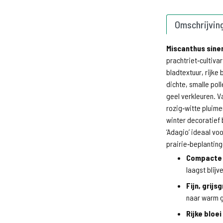
Omschrijvin
Miscanthus sinen
prachtriet‑cultivar
bladtextuur, rijke
dichte, smalle pol
geel verkleuren. V
rozig‑witte pluimen
winter decoratief b
‘Adagio’ ideaal vo
prairie‑beplanting
Compacte 
laagst blij
Fijn, grijs
naar warm g
Rijke bloei