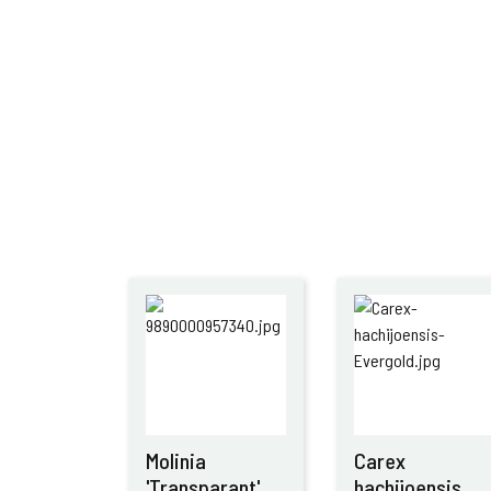
Molinia
Carex
'Transparant'
hachijoensis