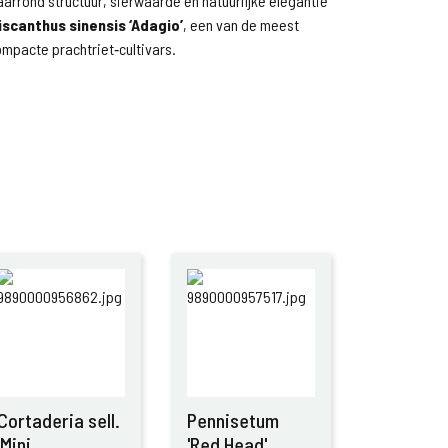
jaarrond structuur, sierwaarde en natuurlijke elegantie
iscanthus sinensis ‘Adagio’
, een van de meest
mpacte prachtriet‑cultivars.
Cortaderia sell.
Pennisetum
'Mini
'Red Head'