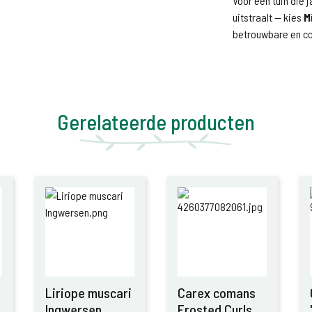
Voor een tuin die 
uitstraalt — kies
M
betrouwbare en co
Gerelateerde producten
Liriope muscari
Carex comans
Ingwersen
Frosted Curls