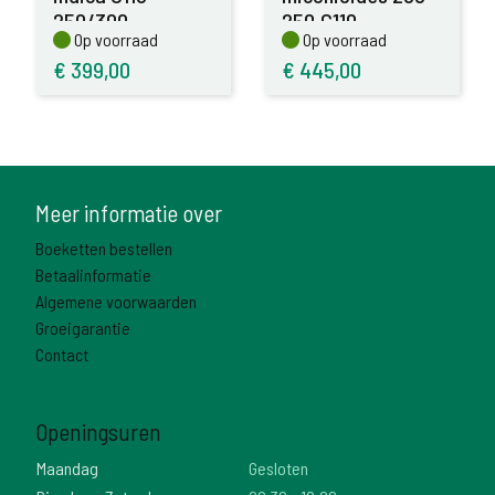
250/300
250,C110
Op voorraad
Op voorraad
Op voorraad
Op voorraad
€
399,00
€
445,00
Meer informatie over
Boeketten bestellen
Betaalinformatie
Algemene voorwaarden
Groeigarantie
Contact
Openingsuren
Maandag
Gesloten