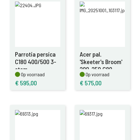
Parrotia persica
Acer pal.
C180 400/500 3-
'Skeeter's Broom'
stam
200-250,C80
Op voorraad
Op voorraad
Op voorraad
Op voorraad
€
595,00
€
575,00