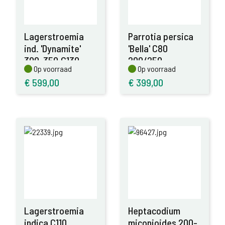
Lagerstroemia
Parrotia persica
ind. 'Dynamite'
'Bella' C80
300-350,C130
200/250
Op voorraad
Op voorraad
Op voorraad
Op voorraad
€
599,00
€
399,00
Lagerstroemia
Heptacodium
indica C110
miconioides 200-