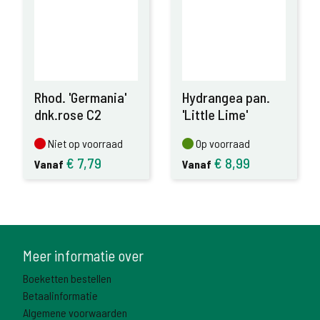
Rhod. 'Germania'
Hydrangea pan.
dnk.rose C2
'Little Lime'
Niet op voorraad
Op voorraad
Niet op voorraad
Op voorraad
€
7,79
€
8,99
Vanaf
Vanaf
Meer informatie over
Boeketten bestellen
Betaalinformatie
Algemene voorwaarden