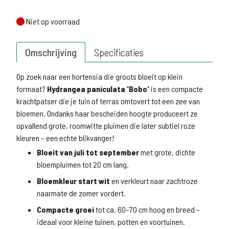
Niet op voorraad
Niet op voorraad
Omschrijving
Specificaties
Op zoek naar een hortensia die groots bloeit op klein
formaat?
Hydrangea paniculata 'Bobo'
is een compacte
krachtpatser die je tuin of terras omtovert tot een zee van
bloemen. Ondanks haar bescheiden hoogte produceert ze
opvallend grote, roomwitte pluimen die later subtiel roze
kleuren – een echte blikvanger!
Bloeit van juli tot september
met grote, dichte
bloempluimen tot 20 cm lang.
Bloemkleur start wit
en verkleurt naar zachtroze
naarmate de zomer vordert.
Compacte groei
tot ca. 60–70 cm hoog en breed –
ideaal voor kleine tuinen, potten en voortuinen.