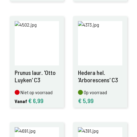
Prunus laur. 'Otto
Hedera hel.
Luyken' C3
'Arborescens' C3
Niet op voorraad
Op voorraad
Niet op voorraad
Op voorraad
€
6,99
€
5,99
Vanaf