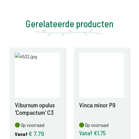
Gerelateerde producten
Viburnum opulus
Vinca minor P9
'Compactum' C3
Op voorraad
Op voorraad
Op voorraad
Op voorraad
Vanaf €1,75
€
7,79
Vanaf