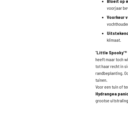
Bloeit op 
voorjaar be
Voorkeur v
vochthoude
Uitsteken
klimaat.
'Little Spooky'®
heeft maar toch wi
tot haar recht in s
randbeplanting. Oo
tuinen.
Voor een tuin of te
Hydrangea panic
grootse uitstraling