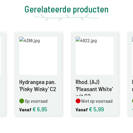
Gerelateerde producten
Hydrangea pan.
Rhod. (AJ)
'Pinky Winky' C2
'Pleasant White'
wit C2
Op voorraad
Niet op voorraad
Op voorraad
Niet op voorraad
€
6,95
€
5,99
Vanaf
Vanaf