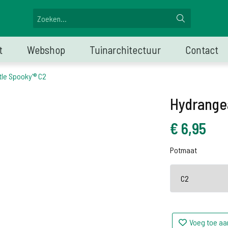
t
Webshop
Tuinarchitectuur
Contact
tle Spooky'® C2
Hydrangea
€
6,95
Potmaat
Voeg toe aa