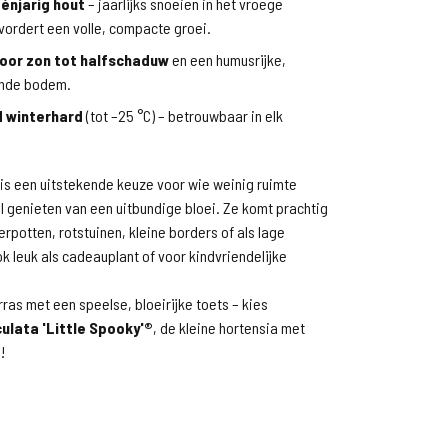
éénjarig hout
– jaarlijks snoeien in het vroege
vordert een volle, compacte groei.
oor zon tot halfschaduw
en een humusrijke,
nde bodem.
d winterhard
(tot –25 °C) – betrouwbaar in elk
is een uitstekende keuze voor wie weinig ruimte
l genieten van een uitbundige bloei. Ze komt prachtig
ierpotten, rotstuinen, kleine borders of als lage
k leuk als cadeauplant of voor kindvriendelijke
rras met een speelse, bloeirijke toets – kies
ulata 'Little Spooky'®
, de kleine hortensia met
!