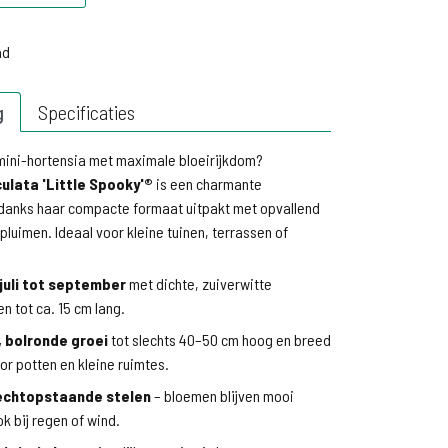
d
ad
g
Specificaties
mini-hortensia met maximale bloeirijkdom?
ulata 'Little Spooky'®
is een charmante
anks haar compacte formaat uitpakt met opvallend
pluimen. Ideaal voor kleine tuinen, terrassen of
 juli tot september
met dichte, zuiverwitte
n tot ca. 15 cm lang.
 bolronde groei
tot slechts 40–50 cm hoog en breed
or potten en kleine ruimtes.
rechtopstaande stelen
– bloemen blijven mooi
k bij regen of wind.