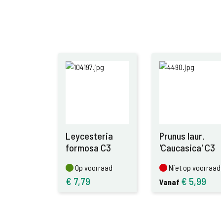
Leycesteria
Prunus laur.
formosa C3
'Caucasica' C3
Op voorraad
Niet op voorraad
Op voorraad
Niet op voorraad
€
7,79
€
5,99
Vanaf