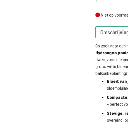
Niet op voorraa
Niet op voorra
Omschrijvin
Op zoek naar een 
Hydrangea panic
dwergvorm die ond
grote, witte bloem
balkonbeplanting!
Bloeit van
bloempluime
Compacte,
– perfect vo
Stevige, 
overeind, oo