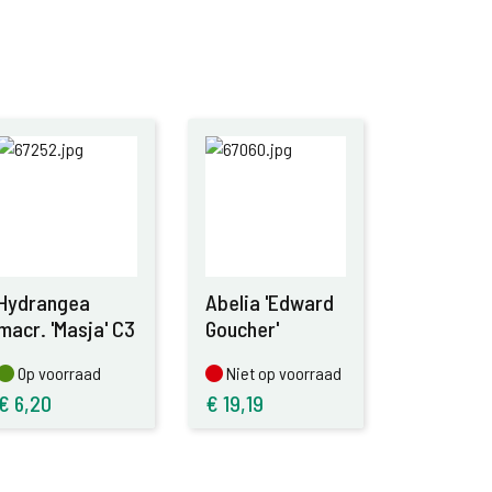
Hydrangea
Abelia 'Edward
macr. 'Masja' C3
Goucher'
Op voorraad
Niet op voorraad
Op voorraad
Niet op voorraad
€
6,20
€
19,19