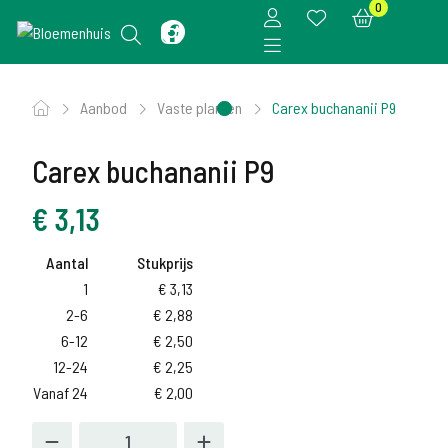
0
Aanbod
Vaste planten
Carex buchananii P9
Carex buchananii P9
€
3,13
Aantal
Stukprijs
1
€
3,13
2-6
€
2,88
6-12
€
2,50
12-24
€
2,25
Vanaf 24
€
2,00