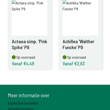
Actaea simp. 'Pink
Achillea 'Walther
Spike' P9
Funcke' P9
Op voorraad
Op voorraad
Op voorraad
Op voorraad
Vanaf €4,49
Vanaf €2,63
Meer informatie over
Boeketten bestellen
Betaalinformatie