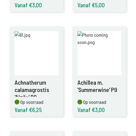
Vanaf €3,00
Vanaf €5,00
Achnatherum
Achillea m.
calamagrostis
'Summerwine' P9
'Algäu' P9
Op voorraad
Op voorraad
Op voorraad
Op voorraad
Vanaf €6,25
Vanaf €3,00