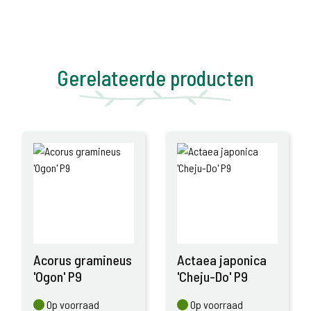
Gerelateerde producten
Acorus gramineus
Actaea japonica
'Ogon' P9
'Cheju-Do' P9
Op voorraad
Op voorraad
Op voorraad
Op voorraad