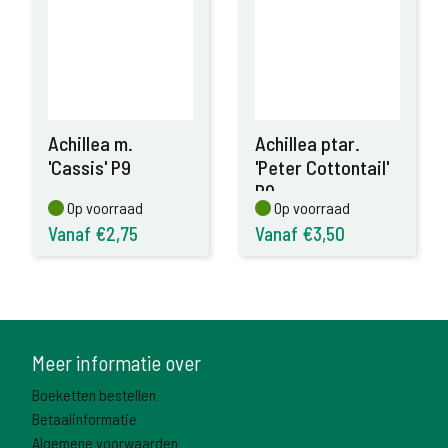
Achillea m.
Achillea ptar.
'Cassis' P9
'Peter Cottontail'
P9
Op voorraad
Op voorraad
Op voorraad
Op voorraad
Vanaf €2,75
Vanaf €3,50
Meer informatie over
Boeketten bestellen
Betaalinformatie
Algemene voorwaarden