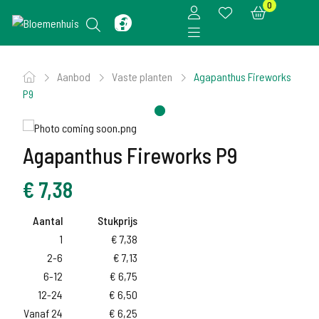
0
Aanbod
Vaste planten
Agapanthus Fireworks
P9
Agapanthus Fireworks P9
€
7,38
Aantal
Stukprijs
1
€
7,38
2-6
€
7,13
6-12
€
6,75
12-24
€
6,50
Vanaf 24
€
6,25