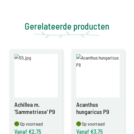
Gerelateerde producten
Achillea m.
Acanthus
'Sammetriese' P9
hungaricus P9
Op voorraad
Op voorraad
Op voorraad
Op voorraad
Vanaf €2,75
Vanaf €3,75