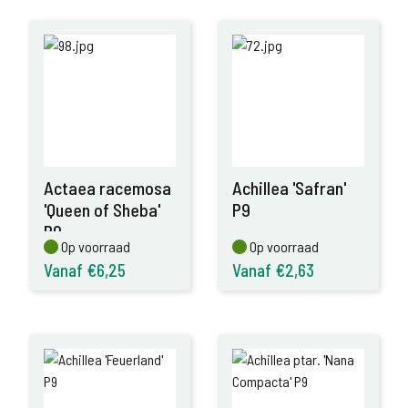
Actaea racemosa
Achillea 'Safran'
'Queen of Sheba'
P9
P9
Op voorraad
Op voorraad
Op voorraad
Op voorraad
Vanaf €6,25
Vanaf €2,63