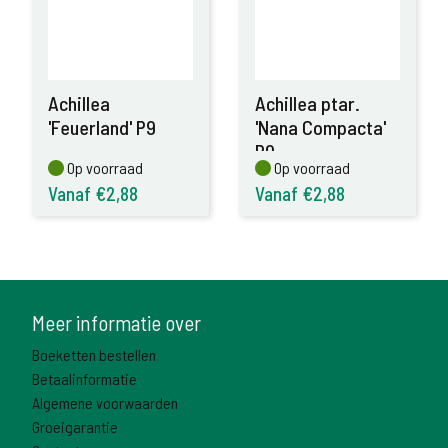
Achillea
Achillea ptar.
'Feuerland' P9
'Nana Compacta'
P9
Op voorraad
Op voorraad
Op voorraad
Op voorraad
Vanaf €2,88
Vanaf €2,88
Meer informatie over
Boeketten bestellen
Betaalinformatie
Algemene voorwaarden
Groeigarantie