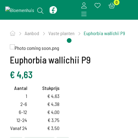
0
Aanbod
Vaste planten
Euphorbia wallichii P9
Euphorbia wallichii P9
€
4,63
Aantal
Stukprijs
1
€
4,63
2-6
€
4,38
6-12
€
4,00
12-24
€
3,75
Vanaf 24
€
3,50