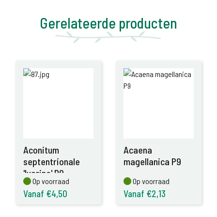
Gerelateerde producten
Aconitum
Acaena
septentrionale
magellanica P9
'Ivorine' P9
Op voorraad
Op voorraad
Op voorraad
Op voorraad
Vanaf €4,50
Vanaf €2,13