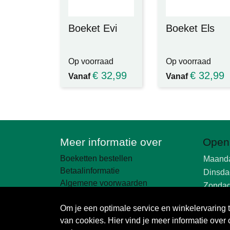
Boeket Evi
Boeket Els
Op voorraad
Op voorraad
€
32,99
€
32,99
Vanaf
Vanaf
Meer informatie over
Open
Boeketten bestellen
Maand
Betaalinformatie
Dinsda
Algemene voorwaarden
Zonda
Groeigarantie
Contact
Om je een optimale service en winkelervaring
van cookies. Hier vind je meer informatie over