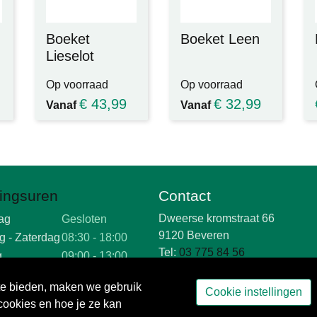
Boeket
Boeket Leen
Lieselot
Op voorraad
Op voorraad
€
43,99
€
32,99
Vanaf
Vanaf
ingsuren
Contact
Dweerse kromstraat 66
ag
Gesloten
9120 Beveren
g - Zaterdag
08:30 - 18:00
Tel:
03 775 84 56
g
09:00 - 13:00
Mail:
info@bloemenhuis.be
Btw: BE 0474 025 736
 te bieden, maken we gebruik
Cookie instellingen
 cookies en hoe je ze kan