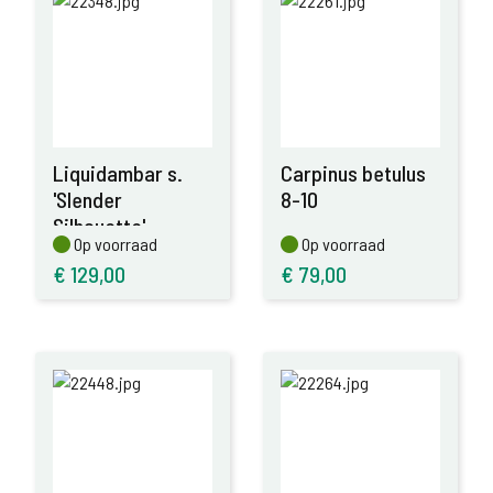
Liquidambar s.
Carpinus betulus
'Slender
8-10
Silhouette'
Op voorraad
Op voorraad
Op voorraad
Op voorraad
€
129,00
€
79,00