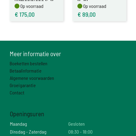
vilmoriniana 6-8
8-10
Op voorraad
Op voorraad
Op voorraad
Op voorraad
€
175,00
€
89,00
Meer informatie over
Boeketten bestellen
Betaalinformatie
Algemene voorwaarden
Groeigarantie
Contact
Openingsuren
Maandag
Gesloten
Dinsdag - Zaterdag
08:30 - 18:00