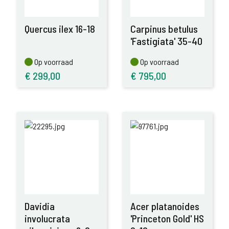
Quercus ilex 16-18
Carpinus betulus
'Fastigiata' 35-40
Op voorraad
Op voorraad
Op voorraad
Op voorraad
€
299,00
€
795,00
Davidia
Acer platanoides
involucrata
'Princeton Gold' HS