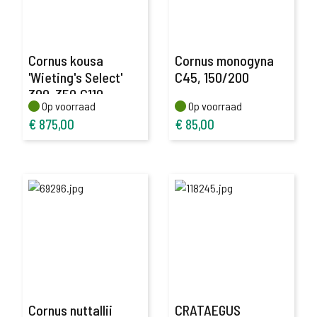
Cornus kousa
Cornus monogyna
'Wieting's Select'
C45, 150/200
300-350,C110
Op voorraad
Op voorraad
Op voorraad
Op voorraad
€
875,00
€
85,00
Cornus nuttallii
CRATAEGUS