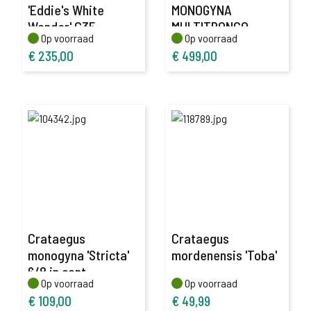
'Eddie's White
MONOGYNA
Wonder' C35
MULTITRONCO
Op voorraad
Op voorraad
Op voorraad
Op voorraad
175/200
200/250
€
235,00
€
499,00
Crataegus
Crataegus
monogyna 'Stricta'
mordenensis 'Toba'
6/8 in cont.
Op voorraad
Op voorraad
Op voorraad
Op voorraad
€
109,00
€
49,99