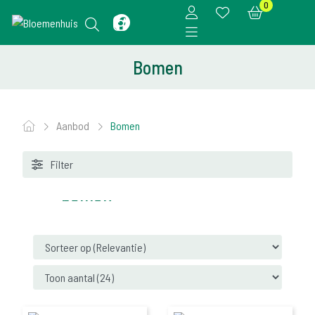
0
Bomen
Aanbod
Bomen
Meerstammige
Filter
bomen