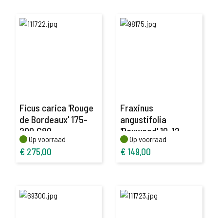
Ficus carica 'Rouge
Fraxinus
de Bordeaux' 175-
angustifolia
200,C80
'Raywood' 10-12
Op voorraad
Op voorraad
Op voorraad
Op voorraad
€
275,00
€
149,00