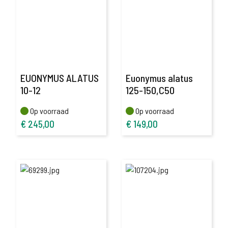
EUONYMUS ALATUS
Euonymus alatus
10-12
125-150,C50
Op voorraad
Op voorraad
Op voorraad
Op voorraad
€
245,00
€
149,00