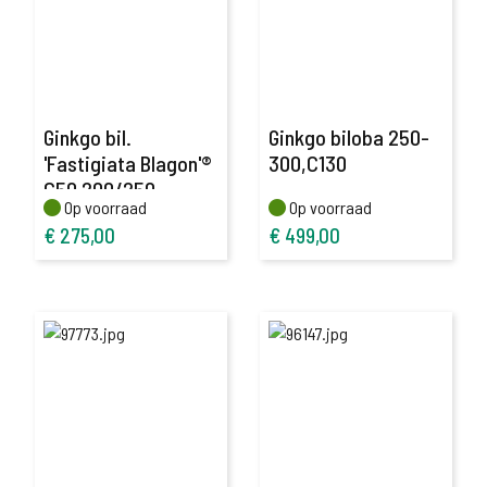
Ginkgo bil.
Ginkgo biloba 250-
'Fastigiata Blagon'®
300,C130
C50 200/250
Op voorraad
Op voorraad
Op voorraad
Op voorraad
€
275,00
€
499,00