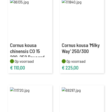
Cornus kousa
Cornus kousa 'Milky
chinensis CO 15
Way' 250/300
200-250 Beveerd
Op voorraad
Op voorraad
Op voorraad
Op voorraad
€
110,00
€
225,00