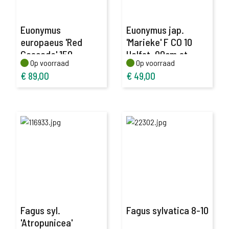
Euonymus
Euonymus jap.
europaeus 'Red
'Marieke' F CO 10
Cascade' 150-
Halfst. 90cm.st.
Op voorraad
Op voorraad
Op voorraad
Op voorraad
175,C20
€
89,00
€
49,00
Fagus syl.
Fagus sylvatica 8-10
'Atropunicea'