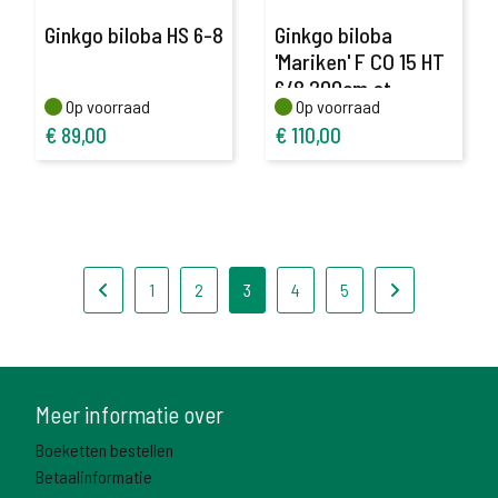
Ginkgo biloba HS 6-8
Ginkgo biloba
'Mariken' F CO 15 HT
6/8 200cm.st.
Op voorraad
Op voorraad
Op voorraad
Op voorraad
€
89,00
€
110,00
1
2
3
4
5
Meer informatie over
Boeketten bestellen
Betaalinformatie