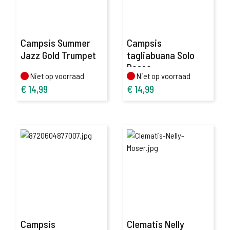
Campsis Summer
Campsis
Jazz Gold Trumpet
tagliabuana Solo
Rosso
Niet op voorraad
Niet op voorraad
Niet op voorraad
Niet op voorraad
€
14,99
€
14,99
Campsis
Clematis Nelly