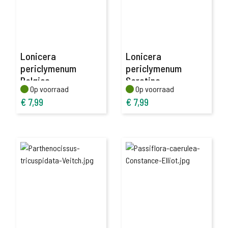
Lonicera
Lonicera
periclymenum
periclymenum
Belgica
Serotina
Op voorraad
Op voorraad
Op voorraad
Op voorraad
€
7,99
€
7,99