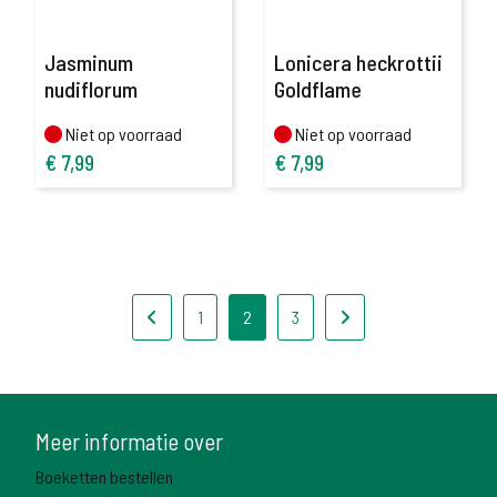
Jasminum
Lonicera heckrottii
nudiflorum
Goldflame
Niet op voorraad
Niet op voorraad
Niet op voorraad
Niet op voorraad
€
7,99
€
7,99
1
2
3
Meer informatie over
Boeketten bestellen