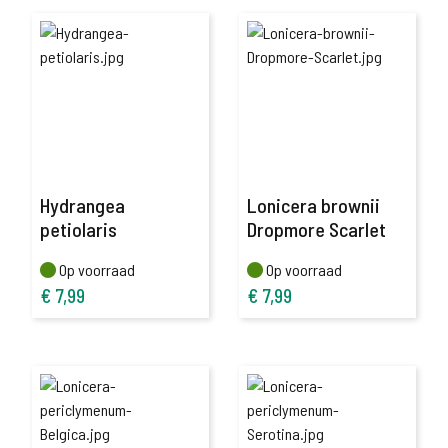
Hydrangea
Lonicera brownii
petiolaris
Dropmore Scarlet
Op voorraad
Op voorraad
Op voorraad
Op voorraad
€
7,99
€
7,99