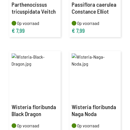
Parthenocissus
Passiflora caerulea
tricuspidata Veitch
Constance Elliot
Op voorraad
Op voorraad
Op voorraad
Op voorraad
€
7,99
€
7,99
Wisteria floribunda
Wisteria floribunda
Black Dragon
Naga Noda
Op voorraad
Op voorraad
Op voorraad
Op voorraad