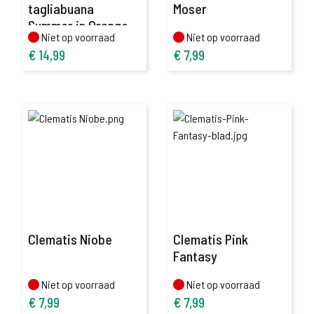
tagliabuana
Moser
Summer in Orange
Niet op voorraad
Niet op voorraad
Niet op voorraad
Niet op voorraad
€
14,99
€
7,99
Clematis Niobe
Clematis Pink
Fantasy
Niet op voorraad
Niet op voorraad
Niet op voorraad
Niet op voorraad
€
7,99
€
7,99