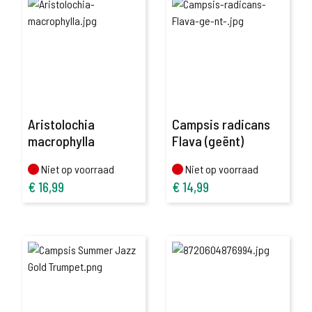
Aristolochia
Campsis radicans
macrophylla
Flava (geënt)
Niet op voorraad
Niet op voorraad
Niet op voorraad
Niet op voorraad
€
16,99
€
14,99