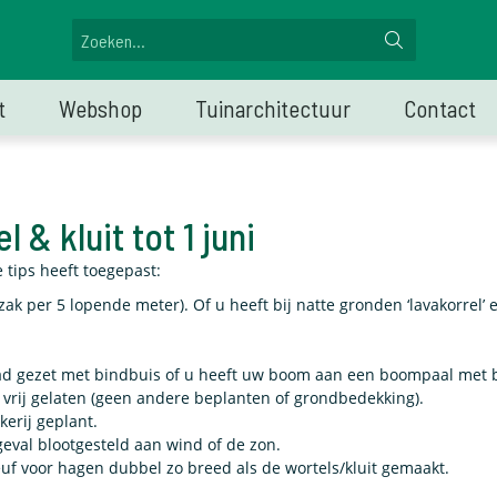
t
Webshop
Tuinarchitectuur
Contact
 & kluit tot 1 juni
 tips heeft toegepast:
ak per 5 lopende meter). Of u heeft bij natte gronden ‘lavakorrel’ e
ad gezet met bindbuis of u heeft uw boom aan een boompaal met
rij gelaten (geen andere beplanten of grondbedekking).
kerij geplant.
geval blootgesteld aan wind of de zon.
euf voor hagen dubbel zo breed als de wortels/kluit gemaakt.