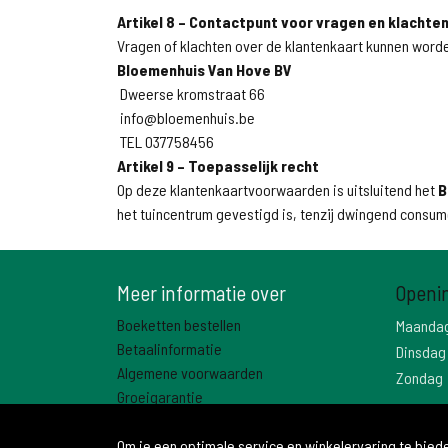
Artikel 8 – Contactpunt voor vragen en klachte
Vragen of klachten over de klantenkaart kunnen worde
Bloemenhuis Van Hove BV
Dweerse kromstraat 66
info@bloemenhuis.be
TEL 037758456
Artikel 9 – Toepasselijk recht
Op deze klantenkaartvoorwaarden is uitsluitend het
B
het tuincentrum gevestigd is, tenzij dwingend consu
Meer informatie over
Openi
Boeketten bestellen
Maanda
Betaalinformatie
Dinsdag
Algemene voorwaarden
Zondag
Groeigarantie
Contact
Om je een optimale service en winkelervaring te bie