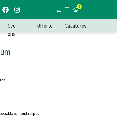
0
Over
Offerte
Vacatures
ons
rum
eren.
 bepaalde puntendrempel.