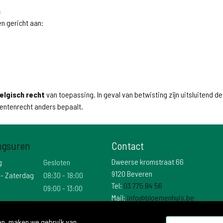
n
n gericht aan:
elgisch recht
van toepassing. In geval van betwisting zijn uitsluitend
mentenrecht anders bepaalt.
ngsuren
Contact
Dweerse kromstraat 66
g
Gesloten
9120 Beveren
 - Zaterdag
08:30 - 18:00
Tel:
03 775 84 56
09:00 - 13:00
Mail:
info@bloemenhuis.be
Btw: BE 0474 025 736
den, maken we gebruik van