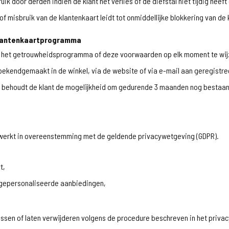
uik door derden indien de klant het verlies of de diefstal niet tijdig heef
of misbruik van de klantenkaart leidt tot onmiddellijke blokkering van d
t klantenkaartprogramma
m het getrouwheidsprogramma of deze voorwaarden op elk moment te wijz
ekendgemaakt in de winkel, via de website of via e-mail aan geregistre
a behoudt de klant de mogelijkheid om gedurende 3 maanden nog bestaand
werkt in overeenstemming met de geldende privacywetgeving (GDPR).
t,
 gepersonaliseerde aanbiedingen,
passen of laten verwijderen volgens de procedure beschreven in het privac