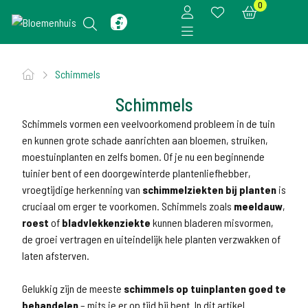
0
Schimmels
Schimmels
Schimmels vormen een veelvoorkomend probleem in de tuin
en kunnen grote schade aanrichten aan bloemen, struiken,
moestuinplanten en zelfs bomen. Of je nu een beginnende
tuinier bent of een doorgewinterde plantenliefhebber,
vroegtijdige herkenning van
schimmelziekten bij planten
is
cruciaal om erger te voorkomen. Schimmels zoals
meeldauw
,
roest
of
bladvlekkenziekte
kunnen bladeren misvormen,
de groei vertragen en uiteindelijk hele planten verzwakken of
laten afsterven.
Gelukkig zijn de meeste
schimmels op tuinplanten goed te
behandelen
– mits je er op tijd bij bent. In dit artikel