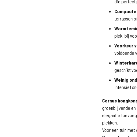
die perfect
Compacte 
terrassen of 
Warmtemi
plek, bij v
Voorkeur v
voldoende v
Winterhard
geschikt vo
Weinig on
intensief sn
Cornus hongkon
groenblijvende en 
elegantie toevoegt
plekken.
Voor een tuin met 