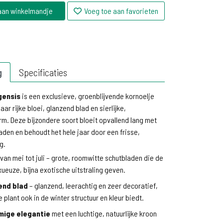
aan winkelmandje
Voeg toe aan favorieten
g
Specificaties
gensis
is een exclusieve, groenblijvende kornoelje
haar rijke bloei, glanzend blad en sierlijke,
. Deze bijzondere soort bloeit opvallend lang met
den en behoudt het hele jaar door een frisse,
g.
van mei tot juli – grote, roomwitte schutbladen die de
xueuze, bijna exotische uitstraling geven.
end blad
– glanzend, leerachtig en zeer decoratief,
plant ook in de winter structuur en kleur biedt.
ige elegantie
met een luchtige, natuurlijke kroon