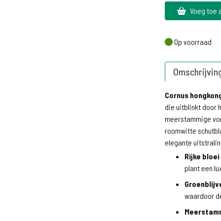
Voeg toe 
Op voorraad
Op voorraad
Omschrijvin
Cornus hongkon
die uitblinkt door 
meerstammige vorm
roomwitte schutbla
elegante uitstralin
Rijke bloei
plant een lu
Groenblijv
waardoor de 
Meerstamm