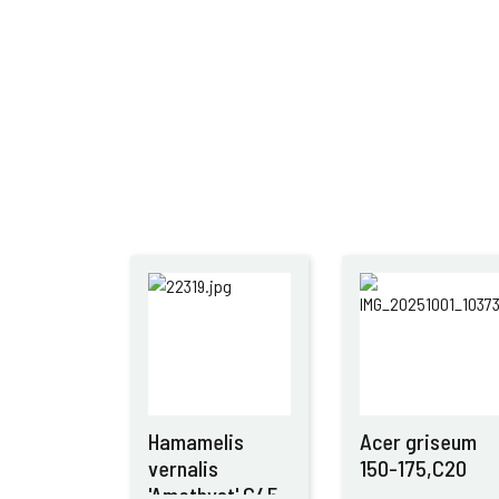
Hamamelis
Acer griseum
vernalis
150-175,C20
'Amethyst' C45