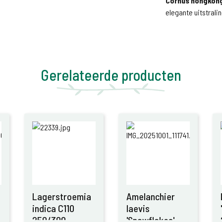
Cornus hongkon
elegante uitstralin
Gerelateerde producten
Lagerstroemia
Amelanchier
indica C110
laevis
250/300
'Snowflakes'