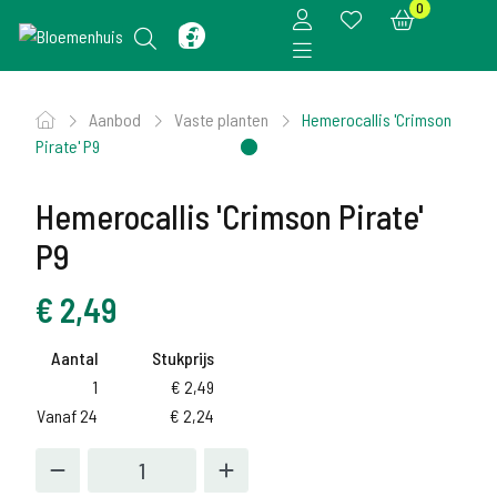
0
Aanbod
Vaste planten
Hemerocallis 'Crimson
Pirate' P9
Hemerocallis 'Crimson Pirate'
P9
€
2,49
Aantal
Stukprijs
1
€
2,49
Vanaf 24
€
2,24