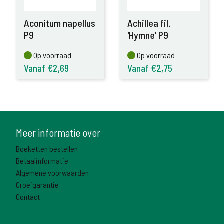
Aconitum napellus
Achillea fil.
P9
'Hymne' P9
Op voorraad
Op voorraad
Op voorraad
Op voorraad
Vanaf €2,69
Vanaf €2,75
Meer informatie over
Boeketten bestellen
Betaalinformatie
Algemene voorwaarden
Groeigarantie
Contact