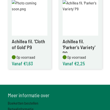
Achillea fil. 'Cloth
Achillea fil.
of Gold' P9
'Parker's Variety'
P9
Op voorraad
Op voorraad
Op voorraad
Op voorraad
Vanaf €1,63
Vanaf €2,25
Meer informatie over
Boeketten bestellen
Betaalinformatie