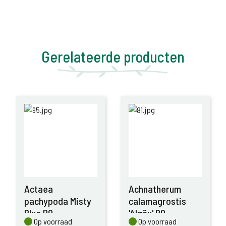
Gerelateerde producten
Actaea
Achnatherum
pachypoda Misty
calamagrostis
Blue P9
'Algäu' P9
Op voorraad
Op voorraad
Op voorraad
Op voorraad