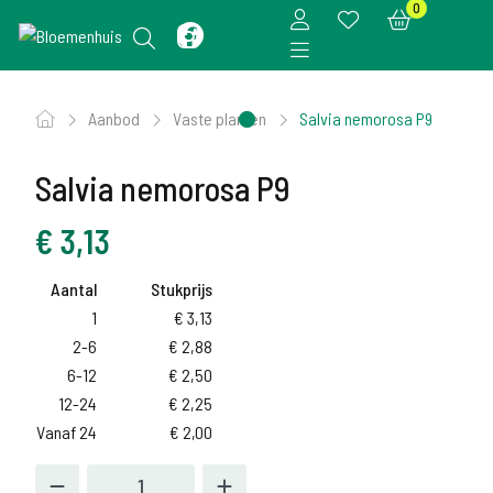
0
Aanbod
Vaste planten
Salvia nemorosa P9
Salvia nemorosa P9
€
3,13
Aantal
Stukprijs
1
€
3,13
2-6
€
2,88
6-12
€
2,50
12-24
€
2,25
Vanaf 24
€
2,00