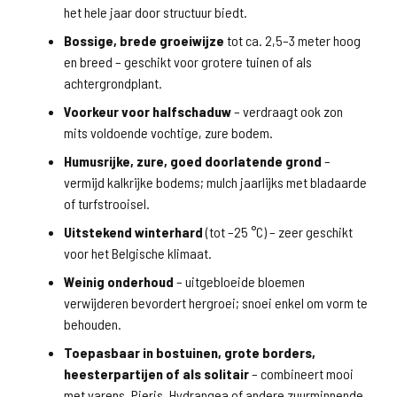
het hele jaar door structuur biedt.
Bossige, brede groeiwijze
tot ca. 2,5–3 meter hoog
en breed – geschikt voor grotere tuinen of als
achtergrondplant.
Voorkeur voor halfschaduw
– verdraagt ook zon
mits voldoende vochtige, zure bodem.
Humusrijke, zure, goed doorlatende grond
–
vermijd kalkrijke bodems; mulch jaarlijks met bladaarde
of turfstrooisel.
Uitstekend winterhard
(tot –25 °C) – zeer geschikt
voor het Belgische klimaat.
Weinig onderhoud
– uitgebloeide bloemen
verwijderen bevordert hergroei; snoei enkel om vorm te
behouden.
Toepasbaar in bostuinen, grote borders,
heesterpartijen of als solitair
– combineert mooi
met varens, Pieris, Hydrangea of andere zuurminnende