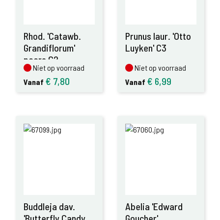
Rhod. 'Catawb.
Prunus laur. 'Otto
Grandiflorum'
Luyken' C3
paars C2
Niet op voorraad
Niet op voorraad
Niet op voorraad
Niet op voorraad
€
7,80
€
6,99
Vanaf
Vanaf
Buddleja dav.
Abelia 'Edward
'Butterfly Candy
Goucher'