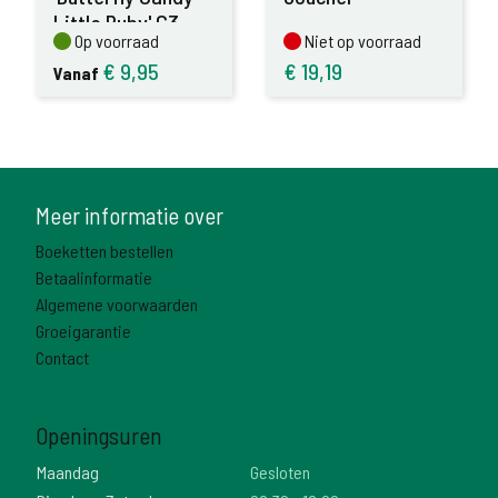
Little Ruby' C3
Op voorraad
Niet op voorraad
Op voorraad
Niet op voorraad
€
9,95
€
19,19
Vanaf
Meer informatie over
Boeketten bestellen
Betaalinformatie
Algemene voorwaarden
Groeigarantie
Contact
Openingsuren
Maandag
Gesloten