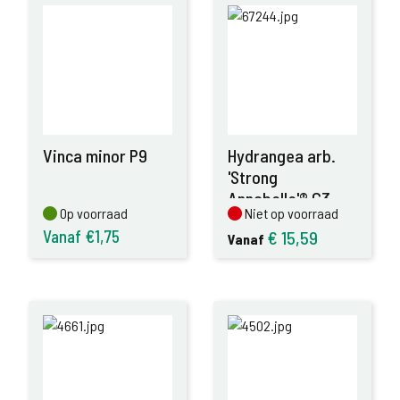
Vinca minor P9
Hydrangea arb.
'Strong
Annabelle'® C3
Op voorraad
Niet op voorraad
Op voorraad
Niet op voorraad
Vanaf €1,75
€
15,59
Vanaf