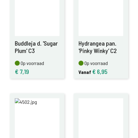
Buddleja d. 'Sugar
Hydrangea pan.
Plum' C3
'Pinky Winky' C2
Op voorraad
Op voorraad
Op voorraad
Op voorraad
€
7,19
€
6,95
Vanaf