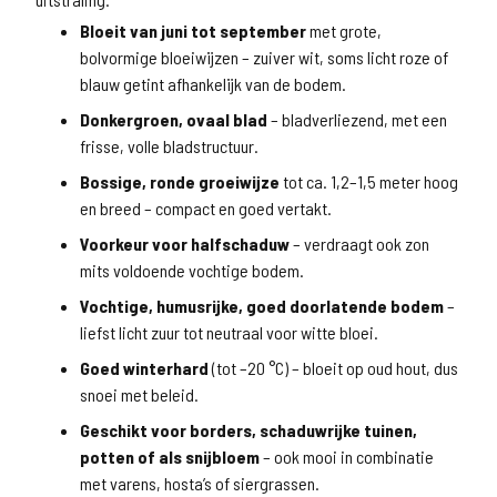
Bloeit van juni tot september
met grote,
bolvormige bloeiwijzen – zuiver wit, soms licht roze of
blauw getint afhankelijk van de bodem.
Donkergroen, ovaal blad
– bladverliezend, met een
frisse, volle bladstructuur.
Bossige, ronde groeiwijze
tot ca. 1,2–1,5 meter hoog
en breed – compact en goed vertakt.
Voorkeur voor halfschaduw
– verdraagt ook zon
mits voldoende vochtige bodem.
Vochtige, humusrijke, goed doorlatende bodem
–
liefst licht zuur tot neutraal voor witte bloei.
Goed winterhard
(tot –20 °C) – bloeit op oud hout, dus
snoei met beleid.
Geschikt voor borders, schaduwrijke tuinen,
potten of als snijbloem
– ook mooi in combinatie
met varens, hosta’s of siergrassen.