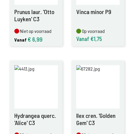
Prunus laur. 'Otto
Vinca minor P9
Luyken' C3
Niet op voorraad
Op voorraad
Niet op voorraad
Op voorraad
Vanaf €1,75
€
6,99
Vanaf
Hydrangea querc.
Ilex cren. 'Golden
'Alice' C3
Gem' C3