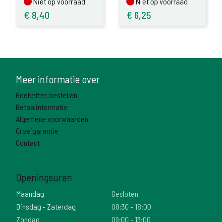
Niet op voorraad
Niet op voorraad
Niet op voorraad
Niet op voorraad
€
8,40
€
6,25
Meer informatie over
Boeketten bestellen
Betaalinformatie
Algemene voorwaarden
Groeigarantie
Contact
Openingsuren
Maandag
Gesloten
Dinsdag - Zaterdag
08:30 - 18:00
Zondag
09:00 - 13:00