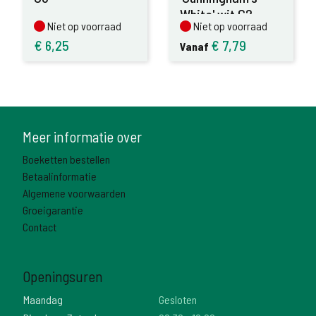
White' wit C2
Niet op voorraad
Niet op voorraad
Niet op voorraad
Niet op voorraad
€
6,25
€
7,79
Vanaf
Meer informatie over
Boeketten bestellen
Betaalinformatie
Algemene voorwaarden
Groeigarantie
Contact
Openingsuren
Maandag
Gesloten