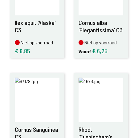
Ilex aqui. 'Alaska'
Cornus alba
C3
'Elegantissima' C3
Niet op voorraad
Niet op voorraad
Niet op voorraad
Niet op voorraad
€
6,85
€
6,25
Vanaf
Cornus Sanguinea
Rhod.
C3
'Cunningham's