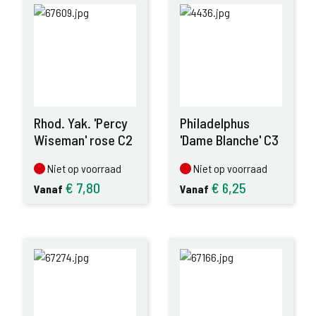
Rhod. Yak. 'Percy
Philadelphus
Wiseman' rose C2
'Dame Blanche' C3
Niet op voorraad
Niet op voorraad
Niet op voorraad
Niet op voorraad
€
7,80
€
6,25
Vanaf
Vanaf