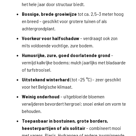
het hele jaar door structuur biedt.
Bossige, brede groeiwijze
tot ca. 2,5–3 meter hoog
en breed – geschikt voor grotere tuinen of als
achtergrondplant.
Voorkeur voor halfschaduw
– verdraagt ook zon
mits voldoende vochtige, zure bodem.
Humusrijke, zure, goed doorlatende grond
–
vermijd kalkrijke bodems; mulch jaarlijks met bladaarde
of turfstrooisel.
Uitstekend winterhard
(tot –25 °C) – zeer geschikt
voor het Belgische klimaat.
Weinig onderhoud
– uitgebloeide bloemen
verwijderen bevordert hergroei; snoei enkel om vorm te
behouden.
Toepasbaar in bostuinen, grote borders,
heesterpartijen of als solitair
– combineert mooi
met varens, Pieris, Hydrangea of andere zuurminnende