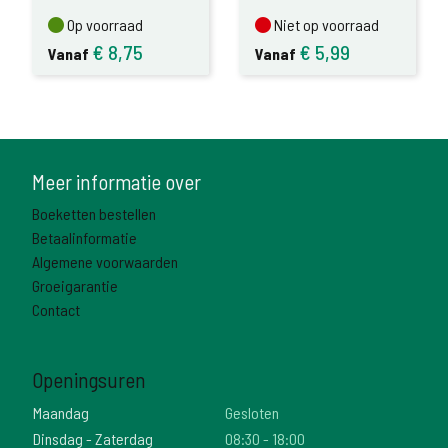
Op voorraad
Niet op voorraad
Op voorraad
Niet op voorraad
€
8,75
€
5,99
Vanaf
Vanaf
Meer informatie over
Boeketten bestellen
Betaalinformatie
Algemene voorwaarden
Groeigarantie
Contact
Openingsuren
Maandag
Gesloten
Dinsdag - Zaterdag
08:30 - 18:00