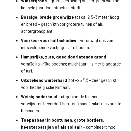
Wintergroen
– groot, leerachtig donkergroen blad dat
het hele jaar door structuur biedt.
Bossige, brede groeiwijze
tot ca. 2,5–3 meter hoog
en breed – geschikt voor grotere tuinen of als
achtergrondplant.
Voorkeur voor halfschaduw
– verdraagt ook zon
mits voldoende vochtige, zure bodem.
Humusrijke, zure, goed doorlatende grond
–
vermijd kalkrijke bodems; mulch jaarlijks met bladaarde
of turf.
Uitstekend winterhard
(tot –25 °C) – zeer geschikt
voor het Belgische klimaat.
Weinig onderhoud
– uitgebloeide bloemen
verwijderen bevordert hergroei; snoei enkel om vorm te
behouden.
Toepasbaar in bostuinen, grote borders,
heesterpartijen of als solitair
– combineert mooi