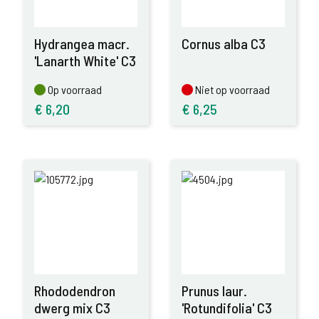
Hydrangea macr.
Cornus alba C3
'Lanarth White' C3
Op voorraad
Niet op voorraad
Op voorraad
Niet op voorraad
€
6,20
€
6,25
Rhododendron
Prunus laur.
dwerg mix C3
'Rotundifolia' C3