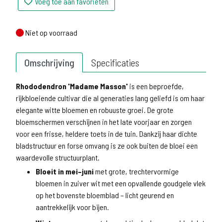
Voeg toe aan favorieten
Niet op voorraad
Niet op voorraad
Omschrijving
Specificaties
Rhododendron 'Madame Masson'
is een beproefde,
rijkbloeiende cultivar die al generaties lang geliefd is om haar
elegante witte bloemen en robuuste groei. De grote
bloemschermen verschijnen in het late voorjaar en zorgen
voor een frisse, heldere toets in de tuin. Dankzij haar dichte
bladstructuur en forse omvang is ze ook buiten de bloei een
waardevolle structuurplant.
Bloeit in mei–juni
met grote, trechtervormige
bloemen in zuiver wit met een opvallende goudgele vlek
op het bovenste bloemblad – licht geurend en
aantrekkelijk voor bijen.