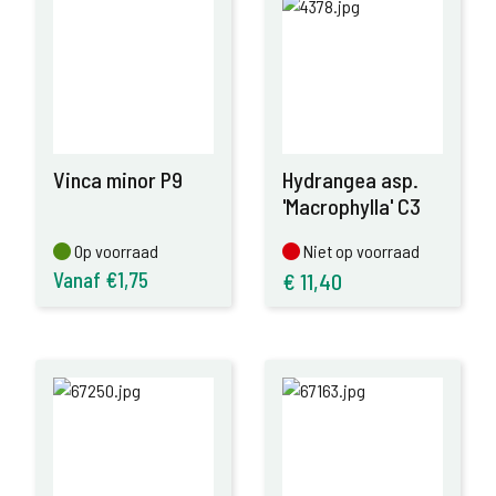
Vinca minor P9
Hydrangea asp.
'Macrophylla' C3
Op voorraad
Niet op voorraad
Op voorraad
Niet op voorraad
Vanaf €1,75
€
11,40