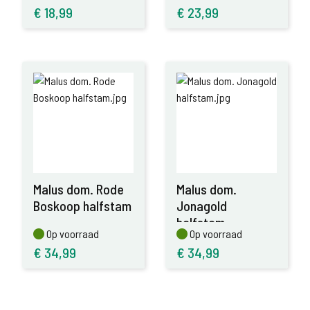
€
18,99
€
23,99
Malus dom. Rode
Malus dom.
Boskoop halfstam
Jonagold
halfstam
Op voorraad
Op voorraad
Op voorraad
Op voorraad
€
34,99
€
34,99