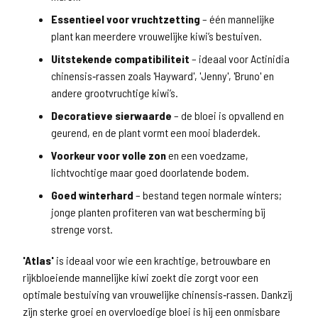
Essentieel voor vruchtzetting
– één mannelijke
plant kan meerdere vrouwelijke kiwi’s bestuiven.
Uitstekende compatibiliteit
– ideaal voor Actinidia
chinensis‑rassen zoals 'Hayward', 'Jenny', 'Bruno' en
andere grootvruchtige kiwi’s.
Decoratieve sierwaarde
– de bloei is opvallend en
geurend, en de plant vormt een mooi bladerdek.
Voorkeur voor volle zon
en een voedzame,
lichtvochtige maar goed doorlatende bodem.
Goed winterhard
– bestand tegen normale winters;
jonge planten profiteren van wat bescherming bij
strenge vorst.
'Atlas'
is ideaal voor wie een krachtige, betrouwbare en
rijkbloeiende mannelijke kiwi zoekt die zorgt voor een
optimale bestuiving van vrouwelijke chinensis‑rassen. Dankzij
zijn sterke groei en overvloedige bloei is hij een onmisbare