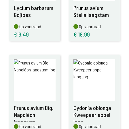
Lycium barbarum
Prunus avium
Gojibes
Stella laagstam
Op voorraad
Op voorraad
Op voorraad
Op voorraad
€
9,49
€
18,99
Prunus avium Big.
Cydonia oblonga
Napoléon
Kweepeer appel
laagstam
laag
Op voorraad
Op voorraad
Op voorraad
Op voorraad