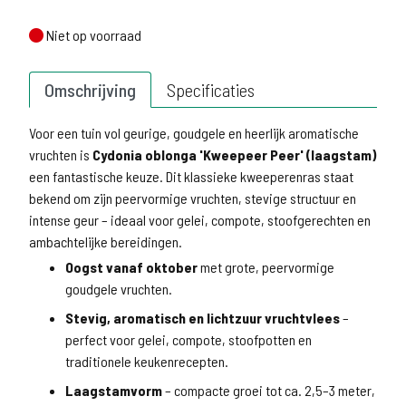
Niet op voorraad
Niet op voorraad
Omschrijving
Specificaties
Voor een tuin vol geurige, goudgele en heerlijk aromatische
vruchten is
Cydonia oblonga 'Kweepeer Peer' (laagstam)
een fantastische keuze. Dit klassieke kweeperenras staat
bekend om zijn peervormige vruchten, stevige structuur en
intense geur – ideaal voor gelei, compote, stoofgerechten en
ambachtelijke bereidingen.
Oogst vanaf oktober
met grote, peervormige
goudgele vruchten.
Stevig, aromatisch en lichtzuur vruchtvlees
–
perfect voor gelei, compote, stoofpotten en
traditionele keukenrecepten.
Laagstamvorm
– compacte groei tot ca. 2,5–3 meter,