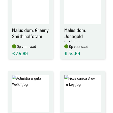
Malus dom. Granny
Malus dom.
Smith halfstam
Jonagold
halfstam
Op voorraad
Op voorraad
Op voorraad
Op voorraad
€
34,99
€
34,99