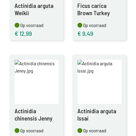
Actinidia arguta
Ficus carica
Weikii
Brown Turkey
Op voorraad
Op voorraad
Op voorraad
Op voorraad
€
12,99
€
9,49
Actinidia
Actinidia arguta
chinensis Jenny
Issai
Op voorraad
Op voorraad
Op voorraad
Op voorraad