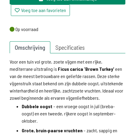
Voeg toe aan favorieten
Op voorraad
Op voorraad
Omschrijving
Specificaties
Voor een tuin vol grote, zoete vijgen met een rijke,
mediterrane uitstraling is
Ficus carica 'Brown Turkey'
een
van de meest betrouwbare en geliefde rassen. Deze sterke
vijgenstruik staat bekend om zijn dubbele oogst, uitstekende
winterhardheid en heerlijke, zachtzoete vruchten. Ideaal voor
zowel beginnende als ervaren vijgenliefhebbers.
Dubbele oogst
– een vroege oogst in juli (breba-
oogst) en een tweede, rijkere oogst in september–
oktober.
Grote, bruin‑paarse vruchten
– zacht, sappig en