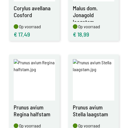
Corylus avellana
Malus dom.
Cosford
Jonagold
laagstam
Op voorraad
Op voorraad
Op voorraad
Op voorraad
€
17,49
€
18,99
Prunus avium
Prunus avium
Regina halfstam
Stella laagstam
Op voorraad
Op voorraad
Op voorraad
Op voorraad