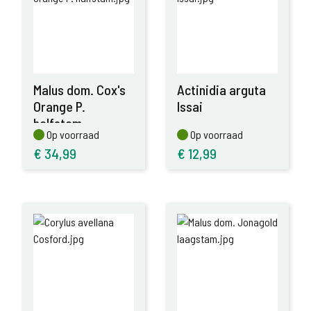
Malus dom. Cox's
Actinidia arguta
Orange P.
Issai
halfstam
Op voorraad
Op voorraad
Op voorraad
Op voorraad
€
34,99
€
12,99