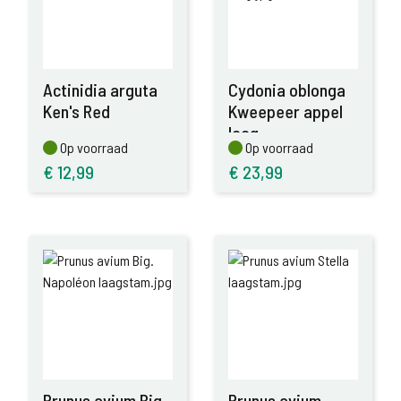
Actinidia arguta
Cydonia oblonga
Ken's Red
Kweepeer appel
laag
Op voorraad
Op voorraad
Op voorraad
Op voorraad
€
12,99
€
23,99
Prunus avium Big.
Prunus avium