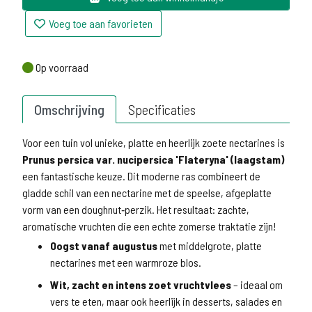
Voeg toe aan favorieten
Op voorraad
Op voorraad
Omschrijving
Specificaties
Voor een tuin vol unieke, platte en heerlijk zoete nectarines is
Prunus persica var. nucipersica 'Flateryna' (laagstam)
een fantastische keuze. Dit moderne ras combineert de
gladde schil van een nectarine met de speelse, afgeplatte
vorm van een doughnut‑perzik. Het resultaat: zachte,
aromatische vruchten die een echte zomerse traktatie zijn!
Oogst vanaf augustus
met middelgrote, platte
nectarines met een warmroze blos.
Wit, zacht en intens zoet vruchtvlees
– ideaal om
vers te eten, maar ook heerlijk in desserts, salades en