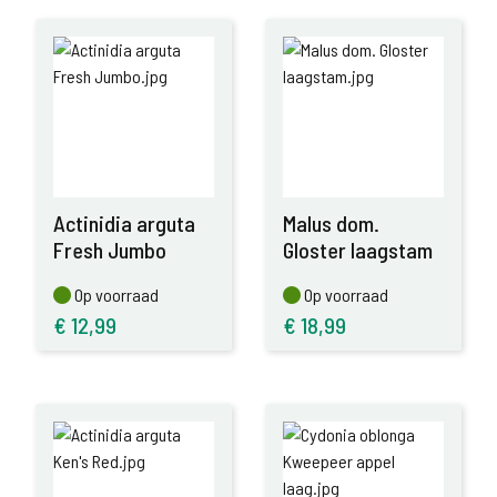
Actinidia arguta
Malus dom.
Fresh Jumbo
Gloster laagstam
Op voorraad
Op voorraad
Op voorraad
Op voorraad
€
12,99
€
18,99