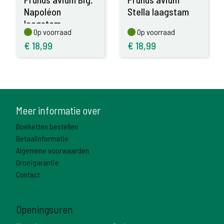
Napoléon
Stella laagstam
laagstam
Op voorraad
Op voorraad
Op voorraad
Op voorraad
€
18,99
€
18,99
Meer informatie over
Boeketten bestellen
Betaalinformatie
Algemene voorwaarden
Groeigarantie
Contact
Openingsuren