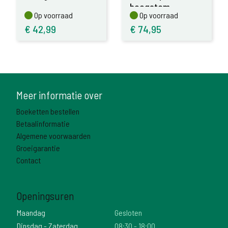
hoogstam
Op voorraad
Op voorraad
Op voorraad
Op voorraad
€
42,99
€
74,95
Meer informatie over
Boeketten bestellen
Betaalinformatie
Algemene voorwaarden
Groeigarantie
Contact
Openingsuren
Maandag
Gesloten
Dinsdag - Zaterdag
08:30 - 18:00