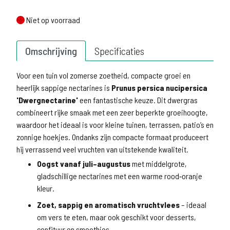
Niet op voorraad
Niet op voorraad
Omschrijving
Specificaties
Voor een tuin vol zomerse zoetheid, compacte groei en
heerlijk sappige nectarines is
Prunus persica nucipersica
'Dwergnectarine'
een fantastische keuze. Dit dwergras
combineert rijke smaak met een zeer beperkte groeihoogte,
waardoor het ideaal is voor kleine tuinen, terrassen, patio’s en
zonnige hoekjes. Ondanks zijn compacte formaat produceert
hij verrassend veel vruchten van uitstekende kwaliteit.
Oogst vanaf juli–augustus
met middelgrote,
gladschillige nectarines met een warme rood‑oranje
kleur.
Zoet, sappig en aromatisch vruchtvlees
– ideaal
om vers te eten, maar ook geschikt voor desserts,
confituur en smoothies.