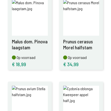
Malus dom. Pinova
Prunus cerasus
laagstam
Morel halfstam
Op voorraad
Op voorraad
Op voorraad
Op voorraad
€
18,99
€
34,99