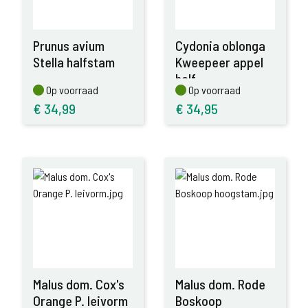
Prunus avium
Cydonia oblonga
Stella halfstam
Kweepeer appel
half
Op voorraad
Op voorraad
Op voorraad
Op voorraad
€
34,99
€
34,95
Malus dom. Cox's
Malus dom. Rode
Orange P. leivorm
Boskoop