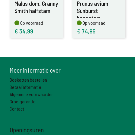
Malus dom. Granny
Prunus avium
Smith halfstam
Sunburst
hoogstam
Op voorraad
Op voorraad
Op voorraad
Op voorraad
€
34,99
€
74,95
Meer informatie over
Boeketten bestellen
Betaalinformatie
Algemene voorwaarden
Groeigarantie
Contact
Openingsuren