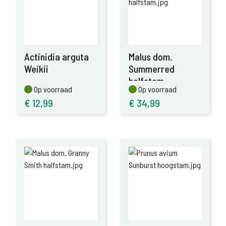
Actinidia arguta
Malus dom.
Weikii
Summerred
halfstam
Op voorraad
Op voorraad
Op voorraad
Op voorraad
€
12,99
€
34,99