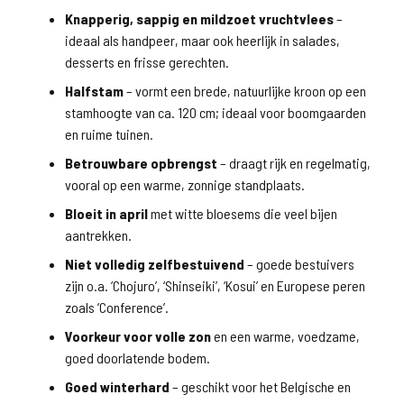
Knapperig, sappig en mildzoet vruchtvlees
–
ideaal als handpeer, maar ook heerlijk in salades,
desserts en frisse gerechten.
Halfstam
– vormt een brede, natuurlijke kroon op een
stamhoogte van ca. 120 cm; ideaal voor boomgaarden
en ruime tuinen.
Betrouwbare opbrengst
– draagt rijk en regelmatig,
vooral op een warme, zonnige standplaats.
Bloeit in april
met witte bloesems die veel bijen
aantrekken.
Niet volledig zelfbestuivend
– goede bestuivers
zijn o.a. ‘Chojuro’, ‘Shinseiki’, ‘Kosui’ en Europese peren
zoals ‘Conference’.
Voorkeur voor volle zon
en een warme, voedzame,
goed doorlatende bodem.
Goed winterhard
– geschikt voor het Belgische en