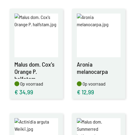
Malus dom. Cox's
Aronia
Orange P.
melanocarpa
halfstam
Op voorraad
Op voorraad
Op voorraad
Op voorraad
€
34,99
€
12,99