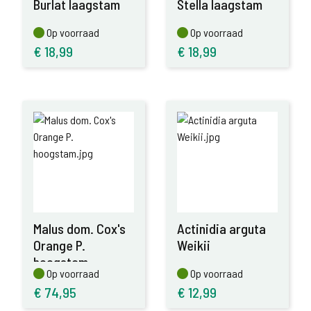
Burlat laagstam
Stella laagstam
Op voorraad
Op voorraad
Op voorraad
Op voorraad
€
18,99
€
18,99
Malus dom. Cox's
Actinidia arguta
Orange P.
Weikii
hoogstam
Op voorraad
Op voorraad
Op voorraad
Op voorraad
€
74,95
€
12,99