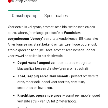
Niet op voorraad
Niet op voorraad
Omschrijving
Specificaties
Voor een tuin vol grote, aromatische blauwe bessen en een
betrouwbare, jarenlange productie is
Vaccinium
corymbosum 'Jersey'
een uitstekende keuze. Dit klassieke
Amerikaanse ras staat bekend om zijn zeer hoge opbrengst,
sterke groei en heerlijke, zoet-aromatische bessen. Ideaal
voor zowel de fruittuin als de siertuin.
Oogst vanaf augustus
– een laat ras met grote,
blauwgrijze bessen die stevig en aromatisch zijn.
Zoet, sappig en vol van smaak
– perfect om vers te
eten, maar ook ideaal voor taarten, confituur,
smoothies en invriezen.
Krachtige, opgaande groei
– vormt een mooie, goed
vertakte struik van 1,5 tot 2 meter hoog.