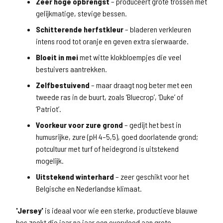
Zeer hoge opbrengst
– produceert grote trossen met
gelijkmatige, stevige bessen.
Schitterende herfstkleur
– bladeren verkleuren
intens rood tot oranje en geven extra sierwaarde.
Bloeit in mei
met witte klokbloempjes die veel
bestuivers aantrekken.
Zelfbestuivend
– maar draagt nog beter met een
tweede ras in de buurt, zoals ‘Bluecrop’, ‘Duke’ of
‘Patriot’.
Voorkeur voor zure grond
– gedijt het best in
humusrijke, zure (pH 4–5,5), goed doorlatende grond;
potcultuur met turf of heidegrond is uitstekend
mogelijk.
Uitstekend winterhard
– zeer geschikt voor het
Belgische en Nederlandse klimaat.
'Jersey'
is ideaal voor wie een sterke, productieve blauwe
bes zoekt die jaar na jaar een overvloed aan grote,