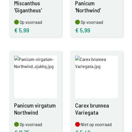
Miscanthus
Panicum
'Gigantheus'
'Northwind'
Op voorraad
Op voorraad
Op voorraad
Op voorraad
€
5,99
€
5,99
Panicum virgatum
Carex brunnea
Northwind
Variegata
Op voorraad
Niet op voorraad
Op voorraad
Niet op voorraad