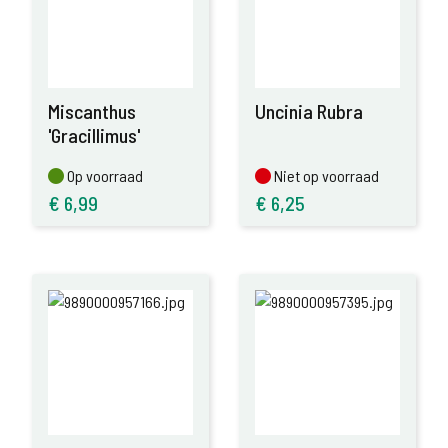
Miscanthus
Uncinia Rubra
'Gracillimus'
Op voorraad
Niet op voorraad
Op voorraad
Niet op voorraad
€
6,99
€
6,25