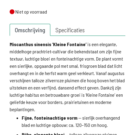
Niet op voorraad
Niet op voorraad
Omschrijving
Specificaties
Miscanthus sinensis ‘Kleine Fontaine’
is een elegante,
middelhoge prachtriet‑cultivar die bekendstaat om zijn fijne
textuur, luchtige bloei en fonteinachtige vorm. De plant vormt
een sierlijke, opgaande pol met smal, frisgroen blad dat licht
overhangt en in de herfst warm geel verkleurt. Vanaf augustus
verschijnen talloze zilverroze pluimen die hoog boven het blad
uitsteken en een verfijnd, dansend effect geven. Dankzij zijn
luchtige habitus en betrouwbare groei is ‘Kleine Fontaine’ een
geliefde keuze voor borders, prairietuinen en moderne
beplantingen.
Fijne, fonteinachtige vorm
— sierlijk overhangend
blad en luchtige opbouw; ca. 120–150 cm hoog.
Rijke, elegante bloei
— talloze zilverroze pluimen