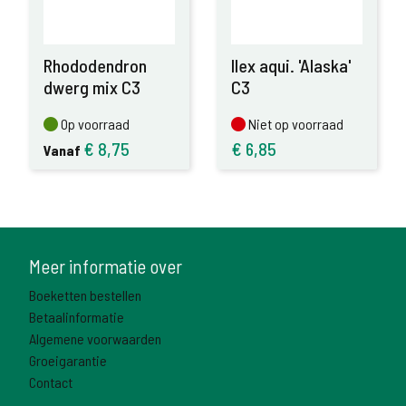
Rhododendron
Ilex aqui. 'Alaska'
dwerg mix C3
C3
Op voorraad
Niet op voorraad
Op voorraad
Niet op voorraad
€
8,75
€
6,85
Vanaf
Meer informatie over
Boeketten bestellen
Betaalinformatie
Algemene voorwaarden
Groeigarantie
Contact