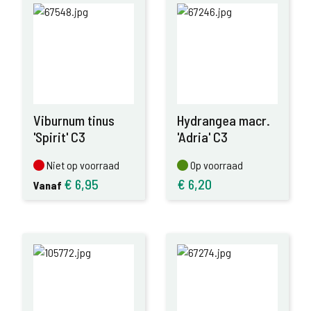
Viburnum tinus
Hydrangea macr.
'Spirit' C3
'Adria' C3
Niet op voorraad
Op voorraad
Niet op voorraad
Op voorraad
€
6,95
€
6,20
Vanaf