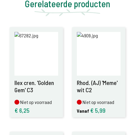
Gerelateerde producten
Ilex cren. 'Golden
Rhod. (AJ) 'Meme'
Gem' C3
wit C2
Niet op voorraad
Niet op voorraad
Niet op voorraad
Niet op voorraad
€
6,25
€
5,99
Vanaf