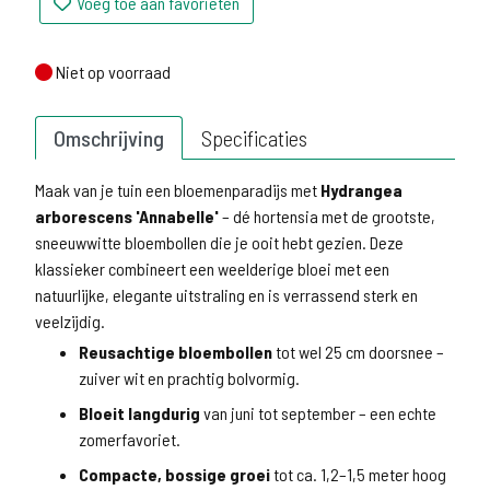
Voeg toe aan favorieten
Niet op voorraad
Niet op voorraad
Omschrijving
Specificaties
Maak van je tuin een bloemenparadijs met
Hydrangea
arborescens 'Annabelle'
– dé hortensia met de grootste,
sneeuwwitte bloembollen die je ooit hebt gezien. Deze
klassieker combineert een weelderige bloei met een
natuurlijke, elegante uitstraling en is verrassend sterk en
veelzijdig.
Reusachtige bloembollen
tot wel 25 cm doorsnee –
zuiver wit en prachtig bolvormig.
Bloeit langdurig
van juni tot september – een echte
zomerfavoriet.
Compacte, bossige groei
tot ca. 1,2–1,5 meter hoog