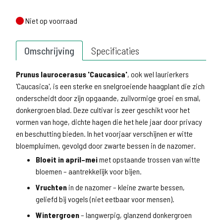
Niet op voorraad
Niet op voorraad
Omschrijving
Specificaties
Prunus laurocerasus 'Caucasica'
, ook wel laurierkers
'Caucasica', is een sterke en snelgroeiende haagplant die zich
onderscheidt door zijn opgaande, zuilvormige groei en smal,
donkergroen blad. Deze cultivar is zeer geschikt voor het
vormen van hoge, dichte hagen die het hele jaar door privacy
en beschutting bieden. In het voorjaar verschijnen er witte
bloempluimen, gevolgd door zwarte bessen in de nazomer.
Bloeit in april–mei
met opstaande trossen van witte
bloemen – aantrekkelijk voor bijen.
Vruchten
in de nazomer – kleine zwarte bessen,
geliefd bij vogels (niet eetbaar voor mensen).
Wintergroen
– langwerpig, glanzend donkergroen