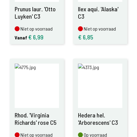
Prunus laur. 'Otto
Ilex aqui. 'Alaska'
Luyken' C3
C3
Niet op voorraad
Niet op voorraad
Niet op voorraad
Niet op voorraad
€
6,99
€
6,85
Vanaf
Rhod. 'Virginia
Hedera hel.
Richards' rose C5
'Arborescens' C3
Niet op voorraad
Op voorraad
Niet op voorraad
Op voorraad