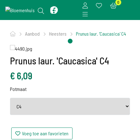
0
Aanbod
Heesters
Prunus laur. 'Caucasica' C4
Prunus laur. 'Caucasica' C4
€
6,09
Potmaat
Voeg toe aan favorieten