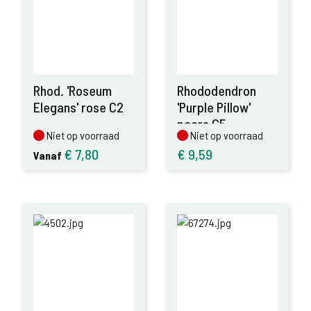
Rhod. 'Roseum
Rhododendron
Elegans' rose C2
'Purple Pillow'
paars C5
Niet op voorraad
Niet op voorraad
Niet op voorraad
Niet op voorraad
€
7,80
€
9,59
Vanaf