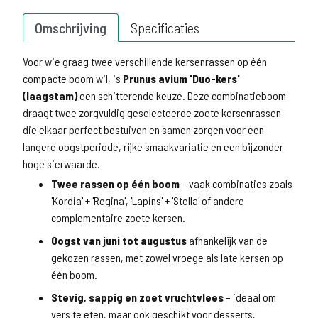
Omschrijving
Specificaties
Voor wie graag twee verschillende kersenrassen op één
compacte boom wil, is
Prunus avium 'Duo-kers'
(laagstam)
een schitterende keuze. Deze combinatieboom
draagt twee zorgvuldig geselecteerde zoete kersenrassen
die elkaar perfect bestuiven en samen zorgen voor een
langere oogstperiode, rijke smaakvariatie en een bijzonder
hoge sierwaarde.
Twee rassen op één boom
– vaak combinaties zoals
'Kordia' + 'Regina', 'Lapins' + 'Stella' of andere
complementaire zoete kersen.
Oogst van juni tot augustus
afhankelijk van de
gekozen rassen, met zowel vroege als late kersen op
één boom.
Stevig, sappig en zoet vruchtvlees
– ideaal om
vers te eten, maar ook geschikt voor desserts,