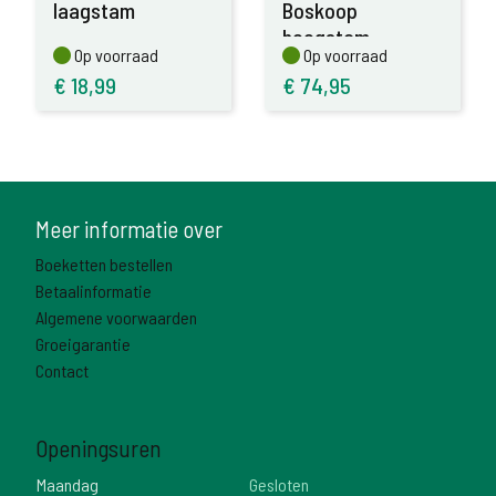
laagstam
Boskoop
hoogstam
Op voorraad
Op voorraad
Op voorraad
Op voorraad
€
18,99
€
74,95
Meer informatie over
Boeketten bestellen
Betaalinformatie
Algemene voorwaarden
Groeigarantie
Contact
Openingsuren
Maandag
Gesloten