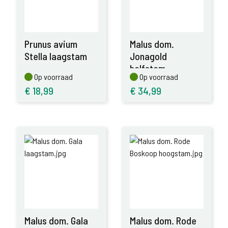
Prunus avium
Malus dom.
Stella laagstam
Jonagold
halfstam
Op voorraad
Op voorraad
Op voorraad
Op voorraad
€
18,99
€
34,99
Malus dom. Gala
Malus dom. Rode